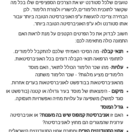
טוענים שלכל סטודנט יש את הצרכים הספציפיים שלו בכל מה
שקשור לתוכנית הלימודים,לכישוריו ולצורת הלימוד. לכן
הבחירה צריכה להעשות ע"פ האוניברסיטה הטובה ביותר עבור
אותו סטודנט ולא ע"פ האוניברסיטה הטובה ביותר.
חשוב לבדוק את כל הפרטים הקטנים על מנת לראות האם
התמונה כולה מתאימה לכם:
תנאי קבלה
- מה הסיכוי האמיתי שלכם להתקבל ללימודים.
לתחומי הרפואה תנאי הקבלה דומים בכל האוניברסיטאות.
עלויות
- מהו שכר הלימוד הכולל לתואר, האם מוסד
הלימודים מציע מלגות? - שכר הלימוד משתנה
מהאוניברסיטאות בבודפשט לאוניברסיטאות בערים אחרות.
מיקום
- הימצאותו של מוסד בעיר גדולה או קטנה (בודפשט או
סגד למשל) משפיעה על עלויות מחיה ואפשרויות תעסוקה.
גודל המוסד
האם זו
אוניברסיטת קמפוס שיש בה מעונות
? או אוניברסיטה
עירונית שהמגורים הם מחוץ לאוניברסיטה?
אחוז הסטודנטים הזרים
ומתוכם אחוז הסטודנטים הישראלים