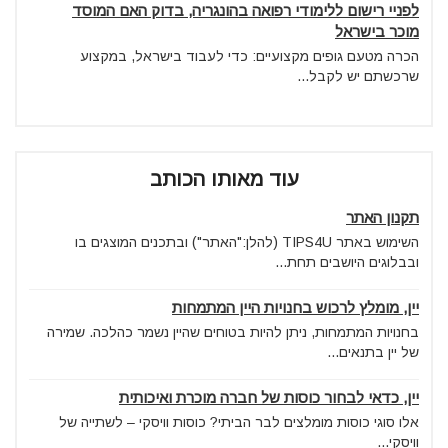
לפניי רישום ללימודי רפואה בהונגריה, בדוק האם המוסד
מוכר בישראל
הכרה מטעם גופים מקצועיים: כדי לעבוד בישראל, במקצוע
שרכשתם יש לקבל...
עוד מאותו הכותב
תקנון האתר
השימוש באתר TIPS4U (להלן:"האתר") ובתכנים המוצגים בו
ובבלוגים היושבים תחת...
יין, מומלץ לרכוש בחנויות היין המתמחות
בחנויות המתמחות, ניתן להיות בטוחים שהיין נשמר כהלכה. שמירה
של יין בתנאים...
יין, כדאי לבחור כוסות של חברה מוכרת ואיכותית
אלו סוגי כוסות מומלצים לבר הביתי? כוסות וויסקי – לשתייה של
וויסקי...