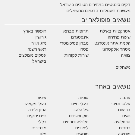
דקים סינטטיים במחירים הטובים בישראל
מעשנות חשמליות בדגמים מחשמלים
נושאים פופולאריים
אטרקציות באילת
תרופות סבתא
חופשה בארץ
שעות פתיחה
אינסטגרם
גירושין
הקמת אתר אינטרנט
מבחן פסיכומטרי
מזג אוויר
מסחר אלקטרוני
פסח
ראש השנה
צוואה
שירות לקוחות
עסקים מומלצים
בישראל
משחקים
נושאים באתר
אהבה
אופנה
איפור
אלטרנטיבי
בעלי חיים
בעלי מקצוע
בריאות
גיל הזהב
הריון ולידה
חגים
חוק ומשפט
חיים ירוקים
טכנולוגיה
טלויזיה וסרטים
כללי
כספים
לימודים
מדריכים
מוסיקה
מותגים
מזון