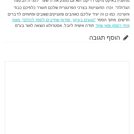
מתעניין באיקס מיקס דריקס, הוא גם מפנק את ה"שער" לפני ה"הבקעה
הגדולה".
זכרו: התעניינות בצרכי הפרטנרית שלכם תעורר כלפיכם כבוד
והערכה. כמו כן זה יעיד עליכם כאוהבים ומעניקים,קשובים ופתוחים לדברים
חדשים. מתוך הספר
"נוגעים בעיקר, סודות שחייבים לספר לכולם", מאת
איתי רוסמן ומאי שקד
תודה אישית ליובל, אסטרולוג הוצאה לאור בע"מ
הוסף תגובה