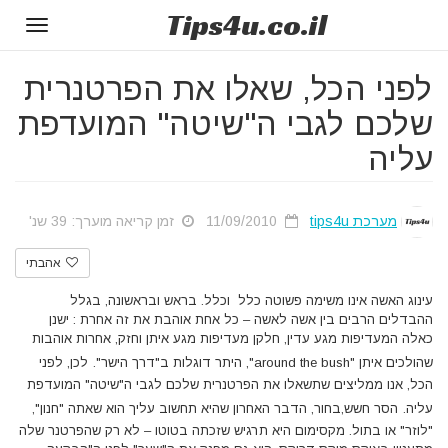
Tips
4u
.co.il
Toggle
gation
לפני הכל, שאלו את הפרטנרית
שלכם לגבי ה"שיטה" המועדפת
עליה
מערכת tips4u
11/09/2010
זמן קריאה מוערך: 39 שנ'
אהבתי
עינוג האשה אינו משימה פשוטה כלל וכלל. בראש ובראשונה, בגלל
ההבדלים הרבים בין אשה לאשה – כל אחת אוהבת את זה אחרת : ישנן
כאלה המעדיפות מגע עדין, חלקן מעדיפות מגע איתן וחזק, אחרות אוהבות
שהולכים איתן "around the bush", היתר דוגלות ב"דרך הישר".
לכן, לפני
הכל, אנו ממליצים שתשאלו את הפרטנרית שלכם לגבי ה"שיטה" המועדפת
עליה.
הסר חשש,בחור, הדבר האחרון שהיא תחשוב עליך הוא שאתה "חנון",
"לוזר" או בתול. מקסימום היא תרגיש שזכתה בטוטו – לא רק שהפרטנר שלה