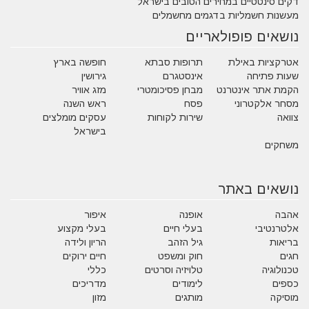
דקים סינטטיים במחירים הטובים בישראל
מעשנות חשמליות בדגמים מחשמלים
נושאים פופולאריים
אטרקציות באילת
תרופות סבתא
חופשה בארץ
שעות פתיחה
אינסטגרם
גירושין
הקמת אתר אינטרנט
מבחן פסיכומטרי
מזג אוויר
מסחר אלקטרוני
פסח
ראש השנה
צוואה
שירות לקוחות
עסקים מומלצים
בישראל
משחקים
נושאים באתר
אהבה
אופנה
איפור
אלטרנטיבי
בעלי חיים
בעלי מקצוע
בריאות
גיל הזהב
הריון ולידה
חגים
חוק ומשפט
חיים ירוקים
טכנולוגיה
טלויזיה וסרטים
כללי
כספים
לימודים
מדריכים
מוסיקה
מותגים
מזון