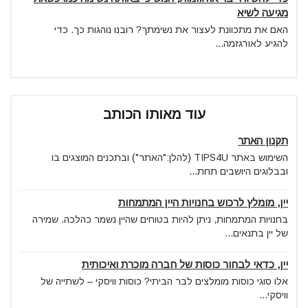
מגיעה לשיא
האם את מתכוונת לעצור את נשימתך? רובנו נוהגות כך. כדי
להגיע לאורגזמה...
עוד מאותו הכותב
תקנון האתר
השימוש באתר TIPS4U (להלן:"האתר") ובתכנים המוצגים בו
ובבלוגים היושבים תחת...
יין, מומלץ לרכוש בחנויות היין המתמחות
בחנויות המתמחות, ניתן להיות בטוחים שהיין נשמר כהלכה. שמירה
של יין בתנאים...
יין, כדאי לבחור כוסות של חברה מוכרת ואיכותית
אלו סוגי כוסות מומלצים לבר הביתי? כוסות וויסקי – לשתייה של
וויסקי...