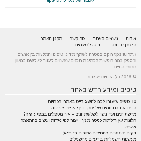
לעמוד של מערכת tips4u
אודות
נושאים באתר
צור קשר
תקנון האתר
הצטרף ככותב
כניסה לרשומים
אתר tips4u הוקם במטרה לשתף מידע, טיפים והמלצות בין אנשים
ומספק במה חופשית לכתיבת תכנים שעשויים לעזור לגולשים במגוון
תחומי החיים.
© 2026 כל הזכויות שמורות
טיפים ומידע חדש באתר
10 טיפים שיעזרו לכם להשיג דייט באתרי הכרויות
הכירו את התחומים של עורך דין לענייני משפחה
מרשת יונים ועד ניקוי לשלשת יונים – איך מטפלים במפגע הזה?
חלונות עץ ודלתות כניסה מעץ - ייצור לפי מידות ועיצוב בהתאמה
אישית
דקים סינטטיים במחירים הטובים בישראל
מעשנות חשמליות בדגמים מחשמלים