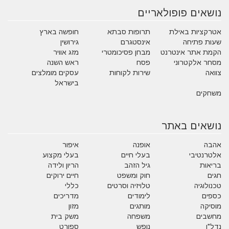
נושאים פופולאריים
אטרקציות באילת
תרופות סבתא
חופשה בארץ
שעות פתיחה
אינסטגרם
גירושין
הקמת אתר אינטרנט
מבחן פסיכומטרי
מזג אוויר
מסחר אלקטרוני
פסח
ראש השנה
צוואה
שירות לקוחות
עסקים מומלצים
בישראל
משחקים
נושאים באתר
אהבה
אופנה
איפור
אלטרנטיבי
בעלי חיים
בעלי מקצוע
בריאות
גיל הזהב
הריון ולידה
חגים
חוק ומשפט
חיים ירוקים
טכנולוגיה
טלויזיה וסרטים
כללי
כספים
לימודים
מדריכים
מוסיקה
מותגים
מזון
מחשבים
משפחה
משק בית
נדל"ן
נופש
ספורט