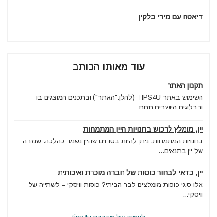
דיאטה עם מירי בלקין
עוד מאותו הכותב
תקנון האתר
השימוש באתר TIPS4U (להלן:"האתר") ובתכנים המוצגים בו
ובבלוגים היושבים תחת...
יין, מומלץ לרכוש בחנויות היין המתמחות
בחנויות המתמחות, ניתן להיות בטוחים שהיין נשמר כהלכה. שמירה
של יין בתנאים...
יין, כדאי לבחור כוסות של חברה מוכרת ואיכותית
אלו סוגי כוסות מומלצים לבר הביתי? כוסות וויסקי – לשתייה של
וויסקי...