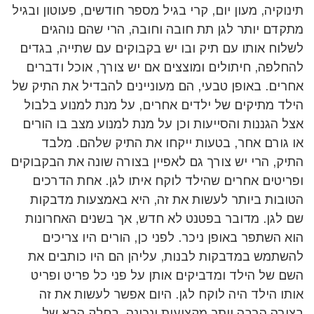
תינוקיה, מעון יום, קרי בגיל מספר חודשים, פעוטון ובגיל
מתקדם יותר לגן תת חובה וחובה, הרי שהם נוהגים
לשלוח אותו עם תיק ובו יש בקבוקים עם שתייה, בגדים
להחלפה, חיתולים ומוצצים אם יש צורך, אוכל ודברים
אחרים. באופן טבעי, הם מעוניינים להבדיל את התיק של
הילד מתיקים של ילדים אחרים, על מנת למנוע בלבול
אצל הגננות והסייעות וכן על מנת למנוע מצב בו הורים
או גורם אחר, בטעות ייקחו את התיק שלהם. מלבד
התיק, הרי יש צורך גם לאפיין בצורה שונה את הבקבוקים
ופריטים אחרים שהילד לוקח איתו לגן. אחת הדרכים
הטובות ביותר לעשות את זה, היא באמצעות מדבקות
שם לגן. מדובר בפטנט לא חדש, אך בשנים האחרונות
הוא השתפר באופן ניכר. לפני כן, הורים היו צריכים
להשתמש במדבקות לבנות, עליהן הם היו כותבים את
השם של הילד ומדביקים אותן על פני כל פריט ופריט
אותו הילד היה לוקח לגן. היום אפשר לעשות את זה
בצורה הרבה יותר מקצועית ונכונה. בחלק הבא של