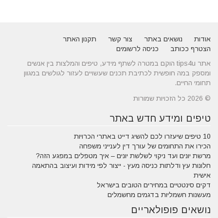
אודות
נושאים באתר
צור קשר
תקנון האתר
הצטרף ככותב
כניסה לרשומים
אתר tips4u הוקם במטרה לשתף מידע, טיפים והמלצות בין אנשים
ומספק במה חופשית לכתיבת תכנים שעשויים לעזור לגולשים במגוון
תחומי החיים.
© 2026 כל הזכויות שמורות
טיפים ומידע חדש באתר
10 טיפים שיעזרו לכם להשיג דייט באתרי הכרויות
הכירו את התחומים של עורך דין לענייני משפחה
מרשת יונים ועד ניקוי לשלשת יונים – איך מטפלים במפגע הזה?
חלונות עץ ודלתות כניסה מעץ - ייצור לפי מידות ועיצוב בהתאמה
אישית
דקים סינטטיים במחירים הטובים בישראל
מעשנות חשמליות בדגמים מחשמלים
נושאים פופולאריים