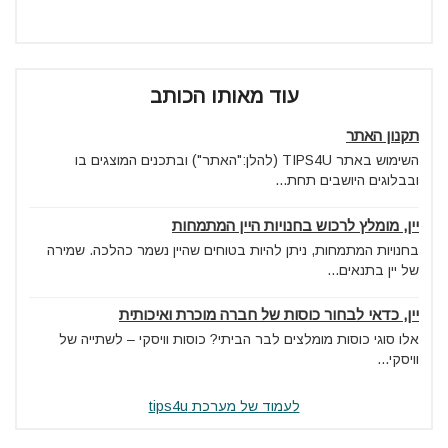
עוד מאותו הכותב
תקנון האתר
השימוש באתר TIPS4U (להלן:"האתר") ובתכנים המוצגים בו
ובבלוגים היושבים תחת...
יין, מומלץ לרכוש בחנויות היין המתמחות
בחנויות המתמחות, ניתן להיות בטוחים שהיין נשמר כהלכה. שמירה
של יין בתנאים...
יין, כדאי לבחור כוסות של חברה מוכרת ואיכותית
אלו סוגי כוסות מומלצים לבר הביתי? כוסות וויסקי – לשתייה של
וויסקי...
לעמוד של מערכת tips4u