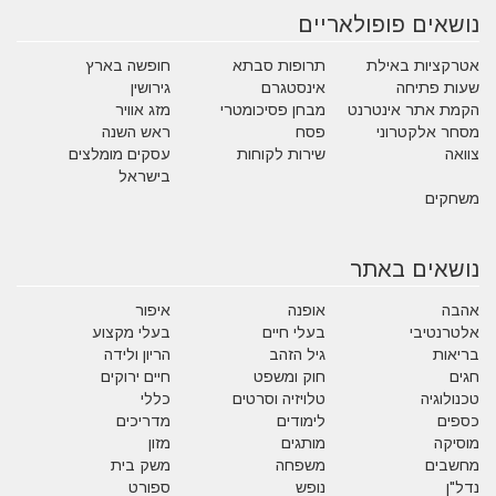
נושאים פופולאריים
אטרקציות באילת
תרופות סבתא
חופשה בארץ
שעות פתיחה
אינסטגרם
גירושין
הקמת אתר אינטרנט
מבחן פסיכומטרי
מזג אוויר
מסחר אלקטרוני
פסח
ראש השנה
צוואה
שירות לקוחות
עסקים מומלצים
בישראל
משחקים
נושאים באתר
אהבה
אופנה
איפור
אלטרנטיבי
בעלי חיים
בעלי מקצוע
בריאות
גיל הזהב
הריון ולידה
חגים
חוק ומשפט
חיים ירוקים
טכנולוגיה
טלויזיה וסרטים
כללי
כספים
לימודים
מדריכים
מוסיקה
מותגים
מזון
מחשבים
משפחה
משק בית
נדל"ן
נופש
ספורט