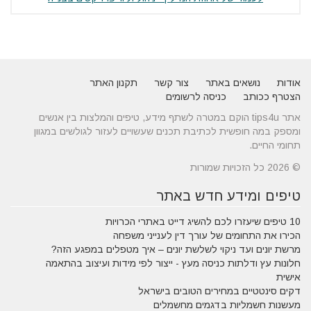
אודות
נושאים באתר
צור קשר
תקנון האתר
הצטרף ככותב
כניסה לרשומים
אתר tips4u הוקם במטרה לשתף מידע, טיפים והמלצות בין אנשים
ומספק במה חופשית לכתיבת תכנים שעשויים לעזור לגולשים במגוון
תחומי החיים.
© 2026 כל הזכויות שמורות
טיפים ומידע חדש באתר
10 טיפים שיעזרו לכם להשיג דייט באתרי הכרויות
הכירו את התחומים של עורך דין לענייני משפחה
מרשת יונים ועד ניקוי לשלשת יונים – איך מטפלים במפגע הזה?
חלונות עץ ודלתות כניסה מעץ - ייצור לפי מידות ועיצוב בהתאמה
אישית
דקים סינטטיים במחירים הטובים בישראל
מעשנות חשמליות בדגמים מחשמלים