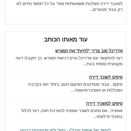
למעבר דירה השלכות משמעותיות מאד על כל תחומי החיים לא
רק עבור מבוגרים...
עוד מאותו הכותב
אדריכל טוב צריך "לחיות" את המגרש
רצוי להתקשר עם אדריכל טרם רכישת המגרש. כך תקבלו דעה
מקצועית נוספת בעת...
טיפים לשוכר דירה
מיקום . עבור סטודנטים המיקום הטוב ביותר הוא בקרבת
המכללות או האוניברסיטאות....
טיפים למשכיר דירה
אופציה . אם נותנים לשוכר אופציה להארכת חוזה, רצוי לכלול
בסעיף הרלוונטי...
לעמוד של אחוזת הנדל"ן - ניהול וליווי פרוייקטים בבנייה