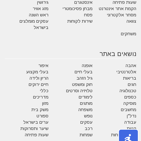
שעות פתיחה
אינסטגרם
גירושין
הקמת אתר אינטרנט
מבחן פסיכומטרי
מזג אוויר
מסחר אלקטרוני
פסח
ראש השנה
צוואה
שירות לקוחות
עסקים מומלצים
בישראל
משחקים
נושאים באתר
אהבה
אופנה
איפור
אלטרנטיבי
בעלי חיים
בעלי מקצוע
בריאות
גיל הזהב
הריון ולידה
חגים
חוק ומשפט
חיים ירוקים
טכנולוגיה
טלויזיה וסרטים
כללי
כספים
לימודים
מדריכים
מוסיקה
מותגים
מזון
מחשבים
משפחה
משק בית
נדל"ן
נופש
ספורט
עבודה
עסקים
ערים בישראל
קניות
רכב
שיער ותסרוקות
שירות לקוחות
שמחות
שעות פתיחה