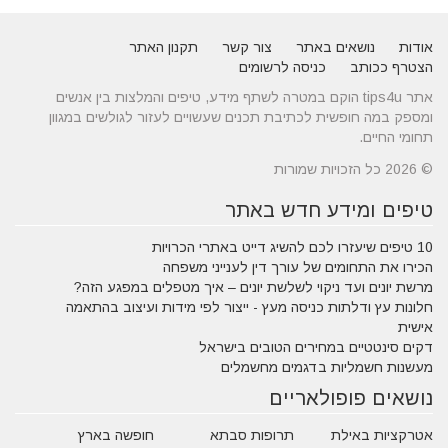
אודות
נושאים באתר
צור קשר
תקנון האתר
הצטרף ככותב
כניסה לרשומים
אתר tips4u הוקם במטרה לשתף מידע, טיפים והמלצות בין אנשים
ומספק במה חופשית לכתיבת תכנים שעשויים לעזור לגולשים במגוון
תחומי החיים.
© 2026 כל הזכויות שמורות
טיפים ומידע חדש באתר
10 טיפים שיעזרו לכם להשיג דייט באתרי הכרויות
הכירו את התחומים של עורך דין לענייני משפחה
מרשת יונים ועד ניקוי לשלשת יונים – איך מטפלים במפגע הזה?
חלונות עץ ודלתות כניסה מעץ - ייצור לפי מידות ועיצוב בהתאמה
אישית
דקים סינטטיים במחירים הטובים בישראל
מעשנות חשמליות בדגמים מחשמלים
נושאים פופולאריים
אטרקציות באילת
תרופות סבתא
חופשה בארץ