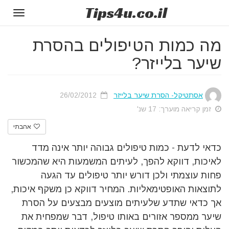
Tips
4u
.co.il
Toggle
gation
מה כמות הטיפולים בהסרת
שיער בלייזר?
אסתטיקל- הסרת שיער בלייזר
26/02/2012
זמן קריאה מוערך: 17 שנ'
אהבתי
כדאי לדעת - כמות טיפולים גבוהה יותר אינה מדד
לאיכות, דווקא להפך, לעיתים המשמעות היא שהמכשור
פחות עוצמתי ולכן דורש יותר טיפולים עד הגעה
לתוצאות האופטימאליות. המחיר דווקא כן משקף איכות,
אך כדאי שתדע שלעיתים מוצעים מבצעים על הסרת
שיער ממספר אזורים באותו טיפול, דבר שמפחית את