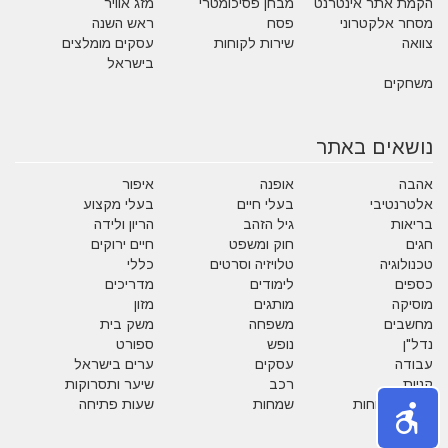
הקמת אתר אינטרנט
מבחן פסיכומטרי
מזג אוויר
מסחר אלקטרוני
פסח
ראש השנה
צוואה
שירות לקוחות
עסקים מומלצים
בישראל
משחקים
נושאים באתר
אהבה
אופנה
איפור
אלטרנטיבי
בעלי חיים
בעלי מקצוע
בריאות
גיל הזהב
הריון ולידה
חגים
חוק ומשפט
חיים ירוקים
טכנולוגיה
טלויזיה וסרטים
כללי
כספים
לימודים
מדריכים
מוסיקה
מותגים
מזון
מחשבים
משפחה
משק בית
נדל"ן
נופש
ספורט
עבודה
עסקים
ערים בישראל
קניות
רכב
שיער ותסרוקות
שירות לקוחות
שמחות
שעות פתיחה
תזונה