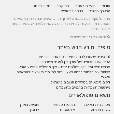
אודות
נושאים באתר
צור קשר
תקנון האתר
הצטרף ככותב
כניסה לרשומים
אתר tips4u הוקם במטרה לשתף מידע, טיפים והמלצות בין אנשים
ומספק במה חופשית לכתיבת תכנים שעשויים לעזור לגולשים במגוון
תחומי החיים.
© 2026 כל הזכויות שמורות
טיפים ומידע חדש באתר
10 טיפים שיעזרו לכם להשיג דייט באתרי הכרויות
הכירו את התחומים של עורך דין לענייני משפחה
מרשת יונים ועד ניקוי לשלשת יונים – איך מטפלים במפגע הזה?
חלונות עץ ודלתות כניסה מעץ - ייצור לפי מידות ועיצוב בהתאמה
אישית
דקים סינטטיים במחירים הטובים בישראל
מעשנות חשמליות בדגמים מחשמלים
נושאים פופולאריים
אטרקציות באילת
תרופות סבתא
חופשה בארץ
שעות פתיחה
אינסטגרם
גירושין