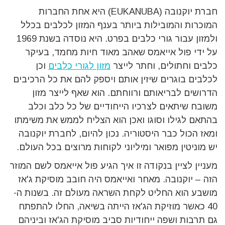
חברת יוקנובה (EUKANUBA) היא אחת החברות
המוכרות והמובילות ביותר בענף המזון לכלבים בכלל
ולמזון עבור גורי כלבים בפרט. היא נוסדה בשנת 1969
על ידי פול אייאמס שאהב מאוד חיות מחמד, בעיקר
כלבים וחתולים, וחתר לייצר
מזון לגורי כלבים
וכן
לכלבים בוגרים שיזין אותם ויספק להם את כל הרכיבים
הדרושים לבריאותם ורווחתם. הוא שאף לייצר מזון
משובח שיתאים לצרכיו הייחודיים של כל כלב וכלב
בהתאם לגילו וסוגו ואכן הוא הצליח לממש את משימתו
ומאז הכול כבר היסטוריה. נכון להיום, לחברת יוקנובה
יש מוניטין מפואר ומיליוני לקוחות מרוצים בכל העולם.
מעניין לציין בנקודה זו איך הגיע פול אייאמס לשם המוזר
הזה – יוקנובה. מאחר ואייאמס היה חובב מוסיקת ג'אז
מושבע הוא החליט לקחת השראה מעולם זה. בשנות ה-
40 כאשר מוזיקת הג'אז הייתה בשיאה, החלו להתפתח
גם תרבות ושפה ייחודיות סביב מוסיקת הג'אז וביניהם