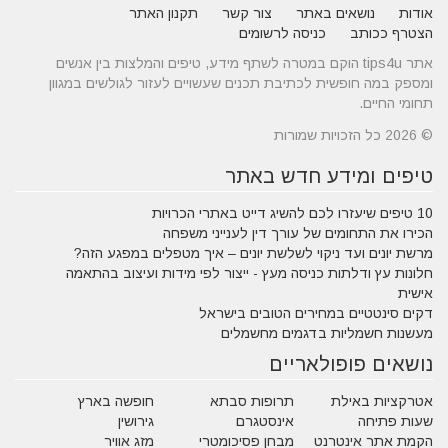
אודות
נושאים באתר
צור קשר
תקנון האתר
הצטרף ככותב
כניסה לרשומים
אתר tips4u הוקם במטרה לשתף מידע, טיפים והמלצות בין אנשים
ומספק במה חופשית לכתיבת תכנים שעשויים לעזור לגולשים במגוון
תחומי החיים.
© 2026 כל הזכויות שמורות
טיפים ומידע חדש באתר
10 טיפים שיעזרו לכם להשיג דייט באתרי הכרויות
הכירו את התחומים של עורך דין לענייני משפחה
מרשת יונים ועד ניקוי לשלשת יונים – איך מטפלים במפגע הזה?
חלונות עץ ודלתות כניסה מעץ - ייצור לפי מידות ועיצוב בהתאמה
אישית
דקים סינטטיים במחירים הטובים בישראל
מעשנות חשמליות בדגמים מחשמלים
נושאים פופולאריים
אטרקציות באילת
תרופות סבתא
חופשה בארץ
שעות פתיחה
אינסטגרם
גירושין
הקמת אתר אינטרנט
מבחן פסיכומטרי
מזג אוויר