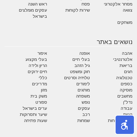
מסחר אלקטרוני
פסח
ראש השנה
צוואה
שירות לקוחות
עסקים מומלצים
בישראל
משחקים
נושאים באתר
אהבה
אופנה
איפור
אלטרנטיבי
בעלי חיים
בעלי מקצוע
בריאות
גיל הזהב
הריון ולידה
חגים
חוק ומשפט
חיים ירוקים
טכנולוגיה
טלויזיה וסרטים
כללי
כספים
לימודים
מדריכים
מוסיקה
מותגים
מזון
מחשבים
משפחה
משק בית
נדל"ן
נופש
ספורט
עבודה
עסקים
ערים בישראל
קניות
רכב
שיער ותסרוקות
שירות לקוחות
שמחות
שעות פתיחה
תזונה