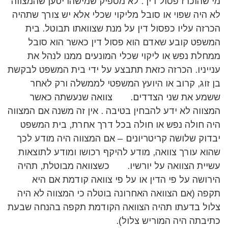
מי שהוכרז פסול דין . לא מספיק שמישהו יטען שהמצווה
לא היה שפוי או סובל מליקוי שכלי אלא יש צורך שתהיה
הכרזה עליו כפסול דין על מנת שצוואתו תבוטל. בית
המשפט קובע שאדם הוא פסול דין כאשר הוא סובל
ממחלת נפש או ליקוי שכלי המונעים ממנו לנהל את
ענייניו. הכרזה כזאת תתבצע על ידי בית המשפט לבקשת
בן זוג, קרוב או היועץ המשפטי לממשלה ורק לאחר
ששמע את שני הצדדים. צוואה שנעשתה כאשר
המצווה לא ידע להבחין בטיבה . אין זה משנה אם המצווה
היה חולה נפש או חולה בכל דרך אחרת, בית המשפט
יבדוק שלושה קריטריונים – אם המצווה היה מודע לכך
שהוא עורך צוואה, מודע להיקף רכושו ומודע לתוצאות
עשיית הצוואה על יורשיו. כשצוואה מבוטלת, תהיה
הירושה על פי הדין או על פי צוואה קודמת אם היא
תקפה (אם הצוואה האחרונה בוטלה כי המצווה לא היה
צלול בדעתו תהיה הצוואה הקודמת תקפה בהנחה שבעת
כתיבתה היה המוריש צלול).