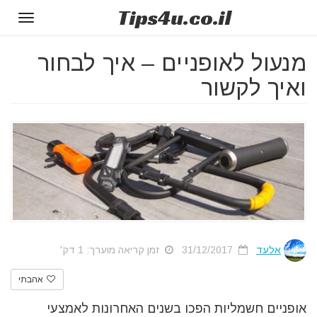
Tips
4u
.co.il
Toggle
gation
מנעול לאופניים – איך לבחור
ואיך לקשור
אלעד
31/12/2017
זמן קריאה מוערך: 1 דק'
אהבתי
אופניים חשמליות הפכו בשנים האחרונות לאמצעי