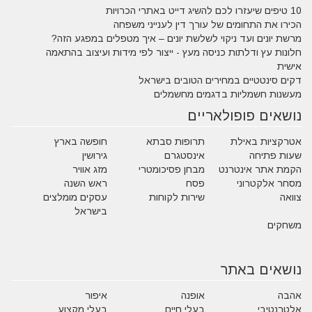
10 טיפים שיעזרו לכם להשיג דייט באתרי הכרויות
הכירו את התחומים של עורך דין לענייני משפחה
מרשת יונים ועד ניקוי לשלשת יונים – איך מטפלים במפגע הזה?
חלונות עץ ודלתות כניסה מעץ - ייצור לפי מידות ועיצוב בהתאמה
אישית
דקים סינטטיים במחירים הטובים בישראל
מעשנות חשמליות בדגמים מחשמלים
נושאים פופולאריים
אטרקציות באילת
תרופות סבתא
חופשה בארץ
שעות פתיחה
אינסטגרם
גירושין
הקמת אתר אינטרנט
מבחן פסיכומטרי
מזג אוויר
מסחר אלקטרוני
פסח
ראש השנה
צוואה
שירות לקוחות
עסקים מומלצים
בישראל
משחקים
נושאים באתר
אהבה
אופנה
איפור
אלטרנטיבי
בעלי חיים
בעלי מקצוע