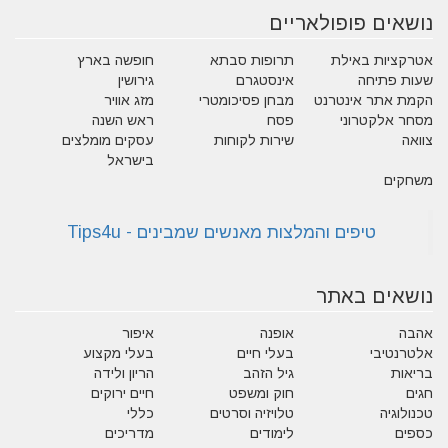
נושאים פופולאריים
אטרקציות באילת
תרופות סבתא
חופשה בארץ
שעות פתיחה
אינסטגרם
גירושין
הקמת אתר אינטרנט
מבחן פסיכומטרי
מזג אוויר
מסחר אלקטרוני
פסח
ראש השנה
צוואה
שירות לקוחות
עסקים מומלצים
בישראל
משחקים
נושאים באתר
אהבה
אופנה
איפור
אלטרנטיבי
בעלי חיים
בעלי מקצוע
בריאות
גיל הזהב
הריון ולידה
חגים
חוק ומשפט
חיים ירוקים
טכנולוגיה
טלויזיה וסרטים
כללי
כספים
לימודים
מדריכים