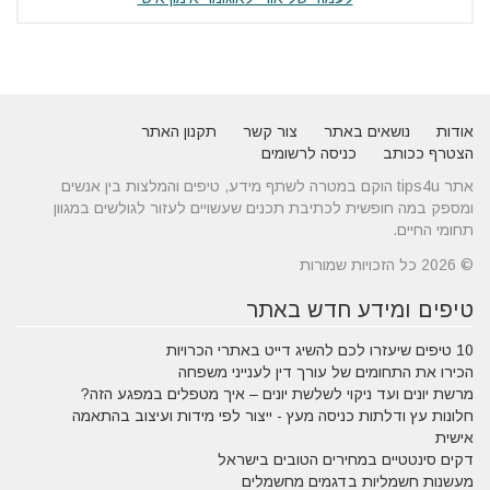
אודות
נושאים באתר
צור קשר
תקנון האתר
הצטרף ככותב
כניסה לרשומים
אתר tips4u הוקם במטרה לשתף מידע, טיפים והמלצות בין אנשים
ומספק במה חופשית לכתיבת תכנים שעשויים לעזור לגולשים במגוון
תחומי החיים.
© 2026 כל הזכויות שמורות
טיפים ומידע חדש באתר
10 טיפים שיעזרו לכם להשיג דייט באתרי הכרויות
הכירו את התחומים של עורך דין לענייני משפחה
מרשת יונים ועד ניקוי לשלשת יונים – איך מטפלים במפגע הזה?
חלונות עץ ודלתות כניסה מעץ - ייצור לפי מידות ועיצוב בהתאמה
אישית
דקים סינטטיים במחירים הטובים בישראל
מעשנות חשמליות בדגמים מחשמלים