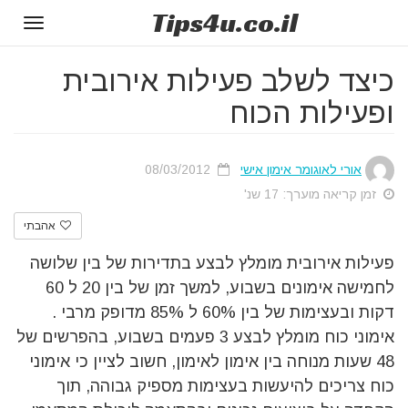
Tips
4u
.co.il
Toggle
gation
כיצד לשלב פעילות אירובית
ופעילות הכוח
אורי לאוגומר אימון אישי
08/03/2012
זמן קריאה מוערך: 17 שנ'
אהבתי
פעילות אירובית מומלץ לבצע בתדירות של בין שלושה
לחמישה אימונים בשבוע, למשך זמן של בין 20 ל 60
דקות ובעצימות של בין 60% ל 85% מדופק מרבי .
אימוני כוח מומלץ לבצע 3 פעמים בשבוע, בהפרשים של
48 שעות מנוחה בין אימון לאימון, חשוב לציין כי אימוני
כוח צריכים להיעשות בעצימות מספיק גבוהה, תוך