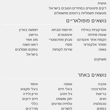
אישית
דקים סינטטיים במחירים הטובים בישראל
מעשנות חשמליות בדגמים מחשמלים
נושאים פופולאריים
אטרקציות באילת
תרופות סבתא
חופשה בארץ
שעות פתיחה
אינסטגרם
גירושין
הקמת אתר אינטרנט
מבחן פסיכומטרי
מזג אוויר
מסחר אלקטרוני
פסח
ראש השנה
צוואה
שירות לקוחות
עסקים מומלצים
בישראל
משחקים
נושאים באתר
אהבה
אופנה
איפור
אלטרנטיבי
בעלי חיים
בעלי מקצוע
בריאות
גיל הזהב
הריון ולידה
חגים
חוק ומשפט
חיים ירוקים
טכנולוגיה
טלויזיה וסרטים
כללי
כספים
לימודים
מדריכים