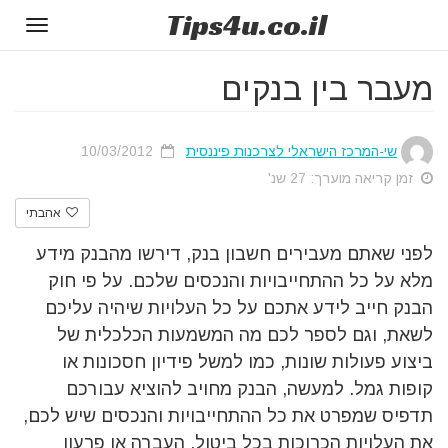
Tips
4u
.co.il
Toggle
gation
מעבר בין בנקים
שי-המרכז הישראלי לצרכנות פיננסית
10/03/2012
זמן קריאה מוערך: 27 שנ'
אהבתי
לפני שאתם מעבירים חשבון בנק, דירשו מהבנק מידע
מלא על כל ההתחייבויות והנכסים שלכם. על פי חוק
הבנק חייב לידע אתכם על כל העלויות שיהיה עליכם
לשאת, וגם לספר לכם מה המשמעות הכלכלית של
ביצוע פעולות שונות, כמו למשל פידיון חסכונות או
קופות גמל. למעשה, הבנק מחויב להוציא עבורכם
תדפיס שמפרט את כל ההתחייבויות והנכסים שיש לכם,
את העלויות הכרוכות בכל ביטול, העברה או פרעון