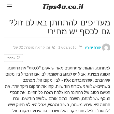
Tips
4u
.co.il
Toggle
gation
מעדיפים להתחתן באולם זול?
גם לכסף יש מחיר!
קורה שוורץ
17/09/2010
זמן קריאה מוערך: 32 שנ'
אהבתי
לאחרונה, הזוגות המתחתנים מאד שואפים "לכסות" את החתונה.
הכוונה מצוינת, אבל יש לנהוג בתשומת לב. אם ההבדל בין מקום
שאהבתם, שהתחברתם אליו - לבין מקום זול, מסתכם
בשתיים-שלוש משכורות חודשיות, קחו את המקום היקר יותר. את
הטעם הטוב של החתונה המוצלחת תזכרו כל החיים. את הכסף
הנוסף ששילמתם, תשכחו בתום אותם שלושה חודשים. זכרו:
חתונה היא אירוע משמח, חשוב ומרגש, אבל היא לא תינוק שיש
"לכסות" בלילה חורפי קר. ואל תשכחו: גם אירוע במקום- זול