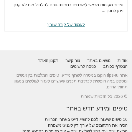
סידור מקומות מראש לאורחים בחתונה גורם לבלבול מוח לא קטן.
ניתן לחסוך...
לעמוד של קורה שוורץ
אודות
נושאים באתר
צור קשר
תקנון האתר
הצטרף ככותב
כניסה לרשומים
אתר tips4u הוקם במטרה לשתף מידע, טיפים והמלצות בין אנשים
ומספק במה חופשית לכתיבת תכנים שעשויים לעזור לגולשים במגוון
תחומי החיים.
© 2026 כל הזכויות שמורות
טיפים ומידע חדש באתר
10 טיפים שיעזרו לכם להשיג דייט באתרי הכרויות
הכירו את התחומים של עורך דין לענייני משפחה
מרשת יונים ועד ניקוי לשלשת יונים – איך מטפלים במפגע הזה?