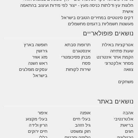
חלונות עץ ודלתות כניסה מעץ - ייצור לפי מידות ועיצוב בהתאמה
אישית
דקים סינטטיים במחירים הטובים בישראל
מעשנות חשמליות בדגמים מחשמלים
נושאים פופולאריים
אטרקציות באילת
תרופות סבתא
חופשה בארץ
שעות פתיחה
אינסטגרם
גירושין
הקמת אתר אינטרנט
מבחן פסיכומטרי
מזג אוויר
מסחר אלקטרוני
פסח
ראש השנה
צוואה
שירות לקוחות
עסקים מומלצים
בישראל
משחקים
נושאים באתר
אהבה
אופנה
איפור
אלטרנטיבי
בעלי חיים
בעלי מקצוע
בריאות
גיל הזהב
הריון ולידה
חגים
חוק ומשפט
חיים ירוקים
טכנולוגיה
טלויזיה וסרטים
כללי