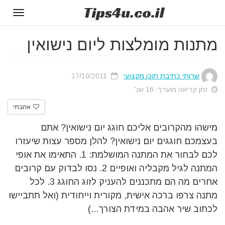
Tips
4u
.co.il
Toggle
gation
מתנות מומלצות ליום נישואין
שרותי כתיבת תוכן מקצועי
17/10/2011
זמן קריאה מוערך: 16 שנ'
אהבתי
מישהו מהקרובים אליכם חוגג יום נישואין? אתם
בעצמכם חוגגים יום נישואין? להלן מספר עצות שיעזרו
לכם לבחור את המתנה המושלמת: 1. התאימו את אופי
המתנה לגיל מקבליה ואופיים 2. נסו לבדוק עם קרובים
אחרים מה הם מתכננים להעניק לזוג החוגג 3. לכל
מתנה צרפו ברכה אישית, מקורית וייחודית (ואל תתביישו
לכתוב שיר אהבה במידת הצורך...)