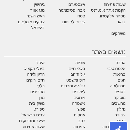
שעות פתיחה
אינסטגרם
גירושין
הקמת אתר אינטרנט
מבחן פסיכומטרי
מזג אוויר
מסחר אלקטרוני
פסח
ראש השנה
צוואה
שירות לקוחות
עסקים מומלצים
בישראל
משחקים
נושאים באתר
אהבה
אופנה
איפור
אלטרנטיבי
בעלי חיים
בעלי מקצוע
בריאות
גיל הזהב
הריון ולידה
חגים
חוק ומשפט
חיים ירוקים
טכנולוגיה
טלויזיה וסרטים
כללי
כספים
לימודים
מדריכים
מוסיקה
מותגים
מזון
מחשבים
משפחה
משק בית
נדל"ן
נופש
ספורט
עבודה
עסקים
ערים בישראל
קניות
רכב
שיער ותסרוקות
שירות לקוחות
שמחות
שעות פתיחה