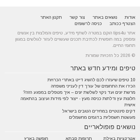
אודות
נושאים באתר
צור קשר
תקנון האתר
הצטרף ככותב
כניסה לרשומים
אתר tips4u הוקם במטרה לשתף מידע, טיפים והמלצות בין אנשים
ומספק במה חופשית לכתיבת תכנים שעשויים לעזור לגולשים במגוון
תחומי החיים.
© 2026 כל הזכויות שמורות
טיפים ומידע חדש באתר
10 טיפים שיעזרו לכם להשיג דייט באתרי הכרויות
הכירו את התחומים של עורך דין לענייני משפחה
מרשת יונים ועד ניקוי לשלשת יונים – איך מטפלים במפגע הזה?
חלונות עץ ודלתות כניסה מעץ - ייצור לפי מידות ועיצוב בהתאמה
אישית
דקים סינטטיים במחירים הטובים בישראל
מעשנות חשמליות בדגמים מחשמלים
נושאים פופולאריים
אטרקציות באילת
תרופות סבתא
חופשה בארץ