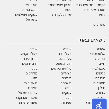
שעות פתיחה
אינסטגרם
גירושין
הקמת אתר אינטרנט
מבחן פסיכומטרי
מזג אוויר
מסחר אלקטרוני
פסח
ראש השנה
צוואה
שירות לקוחות
עסקים מומלצים
בישראל
משחקים
נושאים באתר
אהבה
אופנה
איפור
אלטרנטיבי
בעלי חיים
בעלי מקצוע
בריאות
גיל הזהב
הריון ולידה
חגים
חוק ומשפט
חיים ירוקים
טכנולוגיה
טלויזיה וסרטים
כללי
כספים
לימודים
מדריכים
מוסיקה
מותגים
מזון
מחשבים
משפחה
משק בית
נדל"ן
נופש
ספורט
עבודה
עסקים
ערים בישראל
קניות
רכב
שיער ותסרוקות
שירות לקוחות
שמחות
שעות פתיחה
תזונה