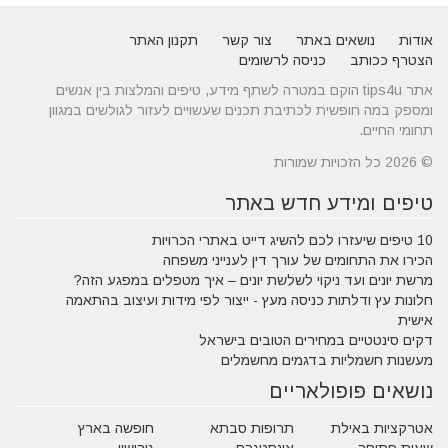
אודות
נושאים באתר
צור קשר
תקנון האתר
הצטרף ככותב
כניסה לרשומים
אתר tips4u הוקם במטרה לשתף מידע, טיפים והמלצות בין אנשים
ומספק במה חופשית לכתיבת תכנים שעשויים לעזור לגולשים במגוון
תחומי החיים.
© 2026 כל הזכויות שמורות
טיפים ומידע חדש באתר
10 טיפים שיעזרו לכם להשיג דייט באתרי הכרויות
הכירו את התחומים של עורך דין לענייני משפחה
מרשת יונים ועד ניקוי לשלשת יונים – איך מטפלים במפגע הזה?
חלונות עץ ודלתות כניסה מעץ - ייצור לפי מידות ועיצוב בהתאמה
אישית
דקים סינטטיים במחירים הטובים בישראל
מעשנות חשמליות בדגמים מחשמלים
נושאים פופולאריים
אטרקציות באילת
תרופות סבתא
חופשה בארץ