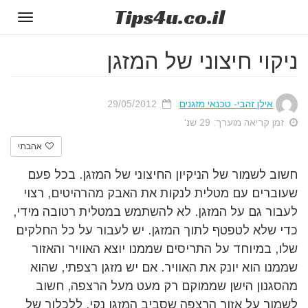
Tips
4u
.co.il
Toggle
gation
ניקוי חיצוני של המזגן
אילן זהבי- טכנאי מזגנים
29/05/2012
זמן קריאה מוערך: 29 שנ'
אהבתי
חשוב לשמור של הניקיון החיצוני של המזגן. בכל פעם
שעוברים עם מטלית לנקות את האבק מהרהיטים, רצוי
לעבור גם על המזגן. לא להשתמש במטלית רטובה מידי,
כדי שלא לטפטף לתוך המזגן. יש לעבור על כל החלקים
שלו, במיוחד על התריסים שממנו יוצא האוויר והאזור
שממנו הוא יונק את האוויר. אם יש מזגן רצפתי, שהוא
מהסגנון הישן שממוקם רק מעט מעל הרצפה, חשוב
לשמור על אזור הרצפה שסביב המזגן נקי. ללכלוך של