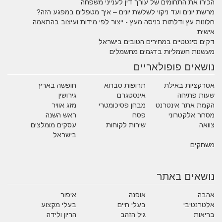
הכירו את התחומים של עורך דין לענייני משפחה
מרשת יונים ועד ניקוי לשלשת יונים – איך מטפלים במפגע הזה?
חלונות עץ ודלתות כניסה מעץ - ייצור לפי מידות ועיצוב בהתאמה
אישית
דקים סינטטיים במחירים הטובים בישראל
מעשנות חשמליות בדגמים מחשמלים
נושאים פופולאריים
אטרקציות באילת
תרופות סבתא
חופשה בארץ
שעות פתיחה
אינסטגרם
גירושין
הקמת אתר אינטרנט
מבחן פסיכומטרי
מזג אוויר
מסחר אלקטרוני
פסח
ראש השנה
צוואה
שירות לקוחות
עסקים מומלצים
בישראל
משחקים
נושאים באתר
אהבה
אופנה
איפור
אלטרנטיבי
בעלי חיים
בעלי מקצוע
בריאות
גיל הזהב
הריון ולידה