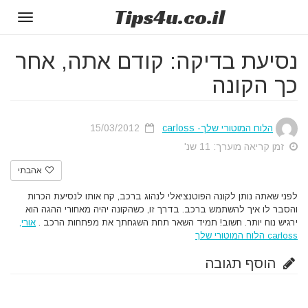
Tips
4u
.co.il
Toggle
gation
נסיעת בדיקה: קודם אתה, אחר
כך הקונה
הלוח המוטורי שלך- carloss
15/03/2012
זמן קריאה מוערך: 11 שנ'
אהבתי
לפני שאתה נותן לקונה הפוטנציאלי לנהוג ברכב, קח אותו לנסיעת הכרות
והסבר לו איך להשתמש ברכב. בדרך זו, כשהקונה יהיה מאחורי ההגה הוא
ירגיש נוח יותר. חשוב! תמיד השאר תחת השגחתך את מפתחות הרכב .
אורי,
carloss הלוח המוטורי שלך
הוסף תגובה