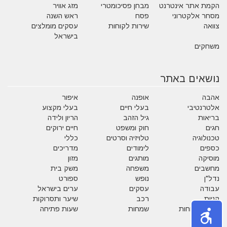
הקמת אתר אינטרנט
מבחן פסיכומטרי
מזג אוויר
מסחר אלקטרוני
פסח
ראש השנה
צוואה
שירות לקוחות
עסקים מומלצים
בישראל
משחקים
נושאים באתר
אהבה
אופנה
איפור
אלטרנטיבי
בעלי חיים
בעלי מקצוע
בריאות
גיל הזהב
הריון ולידה
חגים
חוק ומשפט
חיים ירוקים
טכנולוגיה
טלויזיה וסרטים
כללי
כספים
לימודים
מדריכים
מוסיקה
מותגים
מזון
מחשבים
משפחה
משק בית
נדל"ן
נופש
ספורט
עבודה
עסקים
ערים בישראל
קניות
רכב
שיער ותסרוקות
שירות לקוחות
שמחות
שעות פתיחה
תזונה