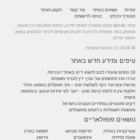
אודות
נושאים באתר
צור קשר
תקנון האתר
הצטרף ככותב
כניסה לרשומים
אתר tips4u הוקם במטרה לשתף מידע, טיפים והמלצות בין אנשים
ומספק במה חופשית לכתיבת תכנים שעשויים לעזור לגולשים במגוון
תחומי החיים.
© 2026 כל הזכויות שמורות
טיפים ומידע חדש באתר
10 טיפים שיעזרו לכם להשיג דייט באתרי הכרויות
הכירו את התחומים של עורך דין לענייני משפחה
מרשת יונים ועד ניקוי לשלשת יונים – איך מטפלים במפגע הזה?
חלונות עץ ודלתות כניסה מעץ - ייצור לפי מידות ועיצוב בהתאמה
אישית
דקים סינטטיים במחירים הטובים בישראל
מעשנות חשמליות בדגמים מחשמלים
נושאים פופולאריים
אטרקציות באילת
תרופות סבתא
חופשה בארץ
שעות פתיחה
אינסטגרם
גירושין