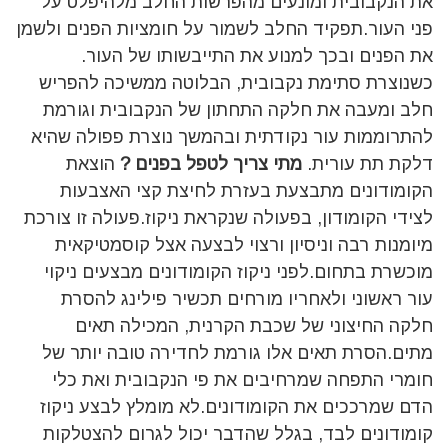
את הנקבובית ומונעים מהפרשות החלב מלהיפלט על
פני העור.תפקיד החלב לשמור על חומציות הפנים ולשמן
את הפנים ובכך למנוע את התייבשותו של העור.
כשנוצרת סתימת נקבובית, הבלוטה ממשיכה להפריש
חלב ומעבה את חלקה התחתון של הנקבובית וגורמת
להתרוממות עור נקודתית ובהמשך נוצרת פפולה שהיא
דלקת תת עורית.
מתי צריך לטפל בפנים ?
הוצאת
הקומודונים מתבצעת בעזרת לחיצת קצי האצבעות
לצידי הקומודון, בפעולה שנקראת ניקוז.פעולה זו צורכת
מיומנות רבה וניסיון ורצוי לבצעה אצל קוסמטיקאית
מוכשרת בתחום.לפני ניקוז הקומודונים מבצעים ניקוי
עור ראשוני ולאחריו מורחים תכשיר פילינג להסרת
חלקה החיצוני של שכבת הקרנית, המכילה תאים
מתים.הסרת תאים אלו גורמת לחדירה טובה יותר של
חומרי התפחה שמרחיבים את פי הנקבובית ואת כלי
הדם שמרככים את הקומודונים.לא מומלץ לבצע ניקוז
קומודונים לבד, בגלל שהדבר יכול לגרום להצטלקות