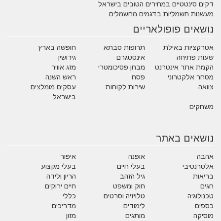
דקים סינטטיים במחירים הטובים בישראל
מעשנות חשמליות בדגמים מחשמלים
נושאים פופולאריים
אטרקציות באילת
תרופות סבתא
חופשה בארץ
שעות פתיחה
אינסטגרם
גירושין
הקמת אתר אינטרנט
מבחן פסיכומטרי
מזג אוויר
מסחר אלקטרוני
פסח
ראש השנה
צוואה
שירות לקוחות
עסקים מומלצים
בישראל
משחקים
נושאים באתר
אהבה
אופנה
איפור
אלטרנטיבי
בעלי חיים
בעלי מקצוע
בריאות
גיל הזהב
הריון ולידה
חגים
חוק ומשפט
חיים ירוקים
טכנולוגיה
טלויזיה וסרטים
כללי
כספים
לימודים
מדריכים
מוסיקה
מותגים
מזון