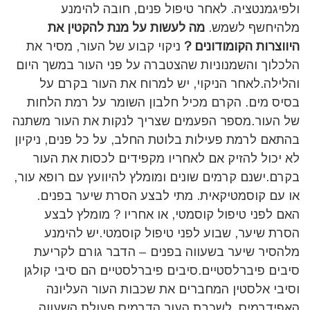
ולפיגמנטציה. לאחר טיפול פנים, חובה להימנע
מלהיחשף לשמש.
מה לעשות על מנת להקטין את
היווצרות הקומודונים ?
ניקוי קבוע של העור, מסיר את
הלכלוך והשמנוניות שהצטברה על פני העור במשך היום
והלילה.לאחר הניקוי, יש למרוח את העור בקרם על
בסיס מים. הקרם מכיל חלבון השומר על רמת הלחות
של העור.מספר הפעמים שצריך לנקות את העור משתנה
בהתאם לרמת פעילות בלוטת החלב, על כל פנים, ניקיון
לא יכול להזיק אם לאחריו מקפידים לכסות את העור
בקרם.ישנם קרמים שונים ומומלץ להיוועץ עם רופא עור,
או עם קוסמטיקאית. מתי לבצע הסרת שיער בפנים.
האם לפני טיפול קוסמטי, או אחריו ? מומלץ לבצע
הסרת שיער, שבוע לפני טיפול קוסמטי.יש להימנע
מלהסיר שיער בשעווה בפנים – הדבר גורם לקריעת
סיבים פיברלסטיים.סיבים פיברלסטיים הם סיבי קולגן
וסיבי אלסטין המחברים את שכבות העור העליונה
האפידרמיס, לשכבת העור הדרמיס.פעולת השעווה,