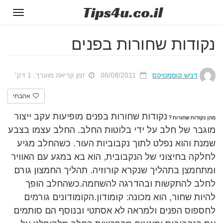
Tips
4u
.co.il
Toggle
gation
נקודות שחורות בפנים
דניש קוסמטיקס
06/08/2011
זמן קריאה מוערך: 1 דק'
אהבתי
נקודות שחורות בפנים מופיעות עקב ייצור
מהן נקודות שחורות ?
מוגבר של חלב על ידי בלוטות החלב. החלב עצמו בצבע
שמנת והוא נפלט לתוך נקבוביות העור. כשהחלב מגיע
לחלקה בחיצוני של הנקבובית, הוא בא במגע עם האוויר
ומתחמצן בתהליך שנקרא קורוזיה. תהליך החמצון גורם
לחלב להתקשות ובהדרגה להשחמה.כשהחלב הופך
להיות שחור, הוא מכונה: קומודון.הקומודונים גורמים
לחספוס הפנים ולמראה לא אסתטי ובנוסף הם סותמים