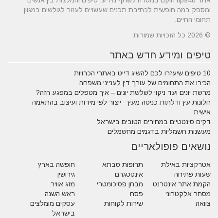
אתר tips4u הוקם במטרה לשתף מידע, טיפים והמלצות בין אנשים
ומספק במה חופשית לכתיבת תכנים שעשויים לעזור לגולשים במגוון
תחומי החיים.
© 2026 כל הזכויות שמורות
טיפים ומידע חדש באתר
10 טיפים שיעזרו לכם להשיג דייט באתרי הכרויות
הכירו את התחומים של עורך דין לענייני משפחה
מרשת יונים ועד ניקוי לשלשת יונים – איך מטפלים במפגע הזה?
חלונות עץ ודלתות כניסה מעץ - ייצור לפי מידות ועיצוב בהתאמה
אישית
דקים סינטטיים במחירים הטובים בישראל
מעשנות חשמליות בדגמים מחשמלים
נושאים פופולאריים
אטרקציות באילת
תרופות סבתא
חופשה בארץ
שעות פתיחה
אינסטגרם
גירושין
הקמת אתר אינטרנט
מבחן פסיכומטרי
מזג אוויר
מסחר אלקטרוני
פסח
ראש השנה
צוואה
שירות לקוחות
עסקים מומלצים
בישראל