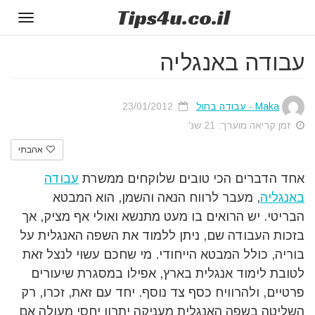
Tips
4u
.co.il
Toggle
gation
עבודה באנגליה
Maka - עבודה בחול
23/01/2012
זמן קריאה מוערך: 21 שנ'
אהבתי
אחד הדברים הכי טובים שלוקחים ממשרת
עבודה
באנגליה
, מעבר לרווח הנאה והשמן, הוא המבטא
הבריטי. יש הרואים בו מעט מתנשא ואולי אף מציק, אך
בזכות העבודה שם, ניתן ללמוד את השפה האנגלית על
בוריה, כולל המבטא הייחודי. מי שחכם עשוי לנצל זאת
לטובת לימוד אנגלית בארץ, אפילו במסגרת שיעורים
פרטיים, ולהרוויח כסף צד נוסף. יחד עם זאת, זכרו, רק
השליטה בשפה האנגלית מעניקה יתרון יחסי מעולה אם