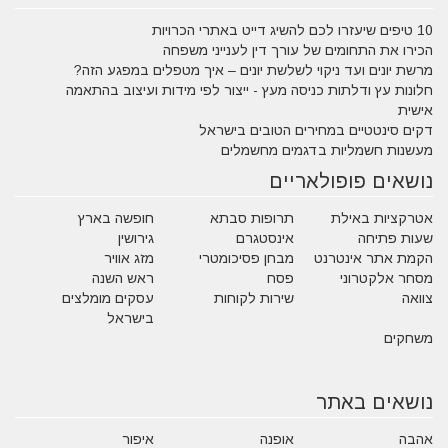
10 טיפים שיעזרו לכם להשיג דייט באתרי הכרויות
הכירו את התחומים של עורך דין לענייני משפחה
מרשת יונים ועד ניקוי לשלשת יונים – איך מטפלים במפגע הזה?
חלונות עץ ודלתות כניסה מעץ - ייצור לפי מידות ועיצוב בהתאמה
אישית
דקים סינטטיים במחירים הטובים בישראל
מעשנות חשמליות בדגמים מחשמלים
נושאים פופולאריים
אטרקציות באילת
תרופות סבתא
חופשה בארץ
שעות פתיחה
אינסטגרם
גירושין
הקמת אתר אינטרנט
מבחן פסיכומטרי
מזג אוויר
מסחר אלקטרוני
פסח
ראש השנה
צוואה
שירות לקוחות
עסקים מומלצים
בישראל
משחקים
נושאים באתר
אהבה
אופנה
איפור