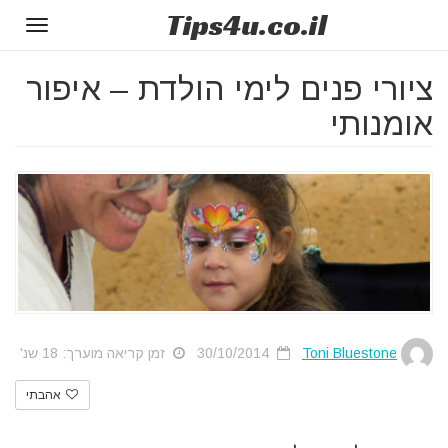
Tips
4u
.co.il
Toggle
gation
ציורי פנים לימי הולדת – איפור
אומנותי
Toni Bluestone
30/10/2014
זמן קריאה מוערך: 18 שנ'
אהבתי