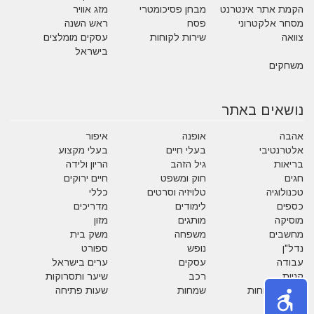
הקמת אתר אינטרנט
מבחן פסיכומטרי
מזג אוויר
מסחר אלקטרוני
פסח
ראש השנה
צוואה
שירות לקוחות
עסקים מומלצים
בישראל
משחקים
נושאים באתר
אהבה
אופנה
איפור
אלטרנטיבי
בעלי חיים
בעלי מקצוע
בריאות
גיל הזהב
הריון ולידה
חגים
חוק ומשפט
חיים ירוקים
טכנולוגיה
טלויזיה וסרטים
כללי
כספים
לימודים
מדריכים
מוסיקה
מותגים
מזון
מחשבים
משפחה
משק בית
נדל"ן
נופש
ספורט
עבודה
עסקים
ערים בישראל
קניות
רכב
שיער ותסרוקות
שירות לקוחות
שמחות
שעות פתיחה
תזונה