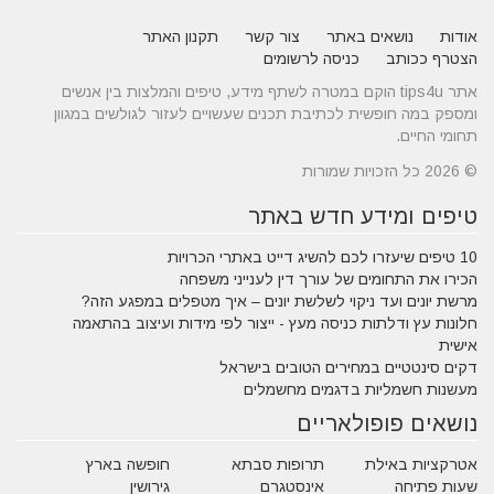
אודות
נושאים באתר
צור קשר
תקנון האתר
הצטרף ככותב
כניסה לרשומים
אתר tips4u הוקם במטרה לשתף מידע, טיפים והמלצות בין אנשים
ומספק במה חופשית לכתיבת תכנים שעשויים לעזור לגולשים במגוון
תחומי החיים.
© 2026 כל הזכויות שמורות
טיפים ומידע חדש באתר
10 טיפים שיעזרו לכם להשיג דייט באתרי הכרויות
הכירו את התחומים של עורך דין לענייני משפחה
מרשת יונים ועד ניקוי לשלשת יונים – איך מטפלים במפגע הזה?
חלונות עץ ודלתות כניסה מעץ - ייצור לפי מידות ועיצוב בהתאמה
אישית
דקים סינטטיים במחירים הטובים בישראל
מעשנות חשמליות בדגמים מחשמלים
נושאים פופולאריים
אטרקציות באילת
תרופות סבתא
חופשה בארץ
שעות פתיחה
אינסטגרם
גירושין