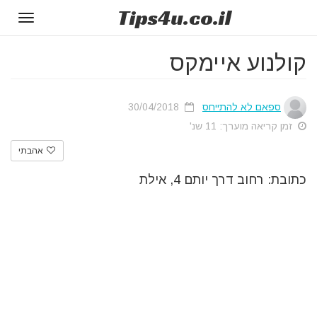
Tips
4u
.co.il
Toggle
gation
קולנוע איימקס
ספאם לא להתייחס
30/04/2018
זמן קריאה מוערך: 11 שנ'
אהבתי
כתובת: רחוב דרך יותם 4, אילת