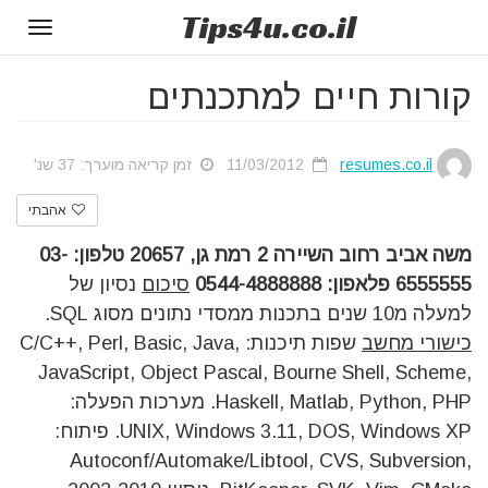
Tips
4u
.co.il
Toggle
gation
קורות חיים למתכנתים
resumes.co.il
11/03/2012
זמן קריאה מוערך: 37 שנ'
אהבתי
משה אביב
רחוב השיירה 2
רמת גן, 20657
טלפון: 03-
6555555
פלאפון: 0544-4888888
סיכום
נסיון של
למעלה מ10 שנים בתכנות ממסדי נתונים מסוג SQL.
כישורי מחשב
שפות תיכנות: C/C++, Perl, Basic, Java,
JavaScript, Object Pascal, Bourne Shell, Scheme,
Haskell, Matlab, Python, PHP. מערכות הפעלה:
UNIX, Windows 3.11, DOS, Windows XP. פיתוח:
Autoconf/Automake/Libtool, CVS, Subversion,