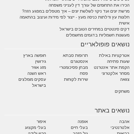
הכירו את התחומים של עורך דין לענייני משפחה
מרשת יונים ועד ניקוי לשלשת יונים – איך מטפלים במפגע הזה?
חלונות עץ ודלתות כניסה מעץ - ייצור לפי מידות ועיצוב בהתאמה
אישית
דקים סינטטיים במחירים הטובים בישראל
מעשנות חשמליות בדגמים מחשמלים
נושאים פופולאריים
אטרקציות באילת
תרופות סבתא
חופשה בארץ
שעות פתיחה
אינסטגרם
גירושין
הקמת אתר אינטרנט
מבחן פסיכומטרי
מזג אוויר
מסחר אלקטרוני
פסח
ראש השנה
צוואה
שירות לקוחות
עסקים מומלצים
בישראל
משחקים
נושאים באתר
אהבה
אופנה
איפור
אלטרנטיבי
בעלי חיים
בעלי מקצוע
בריאות
גיל הזהב
הריון ולידה