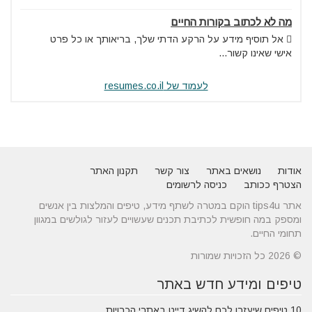
מה לא לכתוב בקורות החיים
 אל תוסיף מידע על הרקע הדתי שלך, בריאותך או כל פרט
אישי שאינו קשור...
לעמוד של resumes.co.il
אודות
נושאים באתר
צור קשר
תקנון האתר
הצטרף ככותב
כניסה לרשומים
אתר tips4u הוקם במטרה לשתף מידע, טיפים והמלצות בין אנשים
ומספק במה חופשית לכתיבת תכנים שעשויים לעזור לגולשים במגוון
תחומי החיים.
© 2026 כל הזכויות שמורות
טיפים ומידע חדש באתר
10 טיפים שיעזרו לכם להשיג דייט באתרי הכרויות