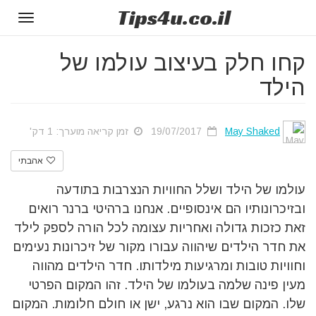
Tips
4u
.co.il
Toggle
gation
קחו חלק בעיצוב עולמו של
הילד
May Shaked
19/07/2017
זמן קריאה מוערך: 1 דק'
אהבתי
עולמו של הילד ושלל החוויות הנצרבות בתודעה
ובזיכרונותיו הם אינסופיים. אנחנו ברהיטי ברנר רואים
זאת כזכות גדולה ואחריות עצומה לכל הורה לספק לילד
את חדר הילדים שיהווה עבורו מקור של זיכרונות נעימים
וחוויות טובות ומרגיעות מילדותו. חדר הילדים מהווה
מעין פינה שלמה בעולמו של הילד. זהו המקום הפרטי
שלו. המקום שבו הוא נרגע, ישן או חולם חלומות. המקום