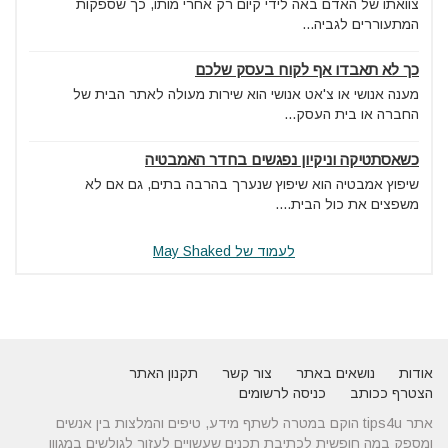
צוואתו של האדם באה לידי קיום רק אחרי מותו, כך שספקות
המתעוררים לגביה...
כך לא תאבדו אף לקוח בעסק שלכם
מענה אנושי או צ'אט אנושי הוא שירות מעולה לאתר הבית של
החברה או בית העסק...
כשאסתטיקה וניקיון נפגשים בחדר האמבטיה
שיפוץ אמבטיה הוא שיפוץ שנערך בהרבה בתים, גם אם לא
משפצים את כול הבית....
לעמוד של May Shaked
אודות
נושאים באתר
צור קשר
תקנון האתר
הצטרף ככותב
כניסה לרשומים
אתר tips4u הוקם במטרה לשתף מידע, טיפים והמלצות בין אנשים
ומספק במה חופשית לכתיבת תכנים שעשויים לעזור לגולשים במגוון