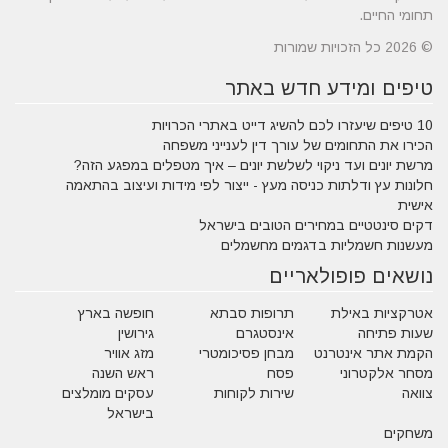
תחומי החיים.
© 2026 כל הזכויות שמורות
טיפים ומידע חדש באתר
10 טיפים שיעזרו לכם להשיג דייט באתרי הכרויות
הכירו את התחומים של עורך דין לענייני משפחה
מרשת יונים ועד ניקוי לשלשת יונים – איך מטפלים במפגע הזה?
חלונות עץ ודלתות כניסה מעץ - ייצור לפי מידות ועיצוב בהתאמה
אישית
דקים סינטטיים במחירים הטובים בישראל
מעשנות חשמליות בדגמים מחשמלים
נושאים פופולאריים
אטרקציות באילת
תרופות סבתא
חופשה בארץ
שעות פתיחה
אינסטגרם
גירושין
הקמת אתר אינטרנט
מבחן פסיכומטרי
מזג אוויר
מסחר אלקטרוני
פסח
ראש השנה
צוואה
שירות לקוחות
עסקים מומלצים
בישראל
משחקים