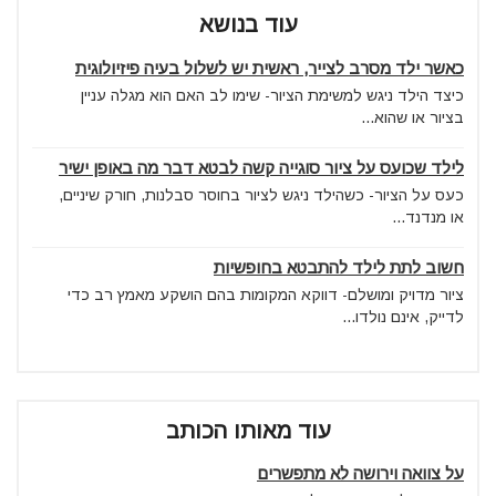
עוד בנושא
כאשר ילד מסרב לצייר, ראשית יש לשלול בעיה פיזיולוגית
כיצד הילד ניגש למשימת הציור- שימו לב האם הוא מגלה עניין
בציור או שהוא...
לילד שכועס על ציור סוגייה קשה לבטא דבר מה באופן ישיר
כעס על הציור- כשהילד ניגש לציור בחוסר סבלנות, חורק שיניים,
או מנדנד...
חשוב לתת לילד להתבטא בחופשיות
ציור מדויק ומושלם- דווקא המקומות בהם הושקע מאמץ רב כדי
לדייק, אינם נולדו...
עוד מאותו הכותב
על צוואה וירושה לא מתפשרים