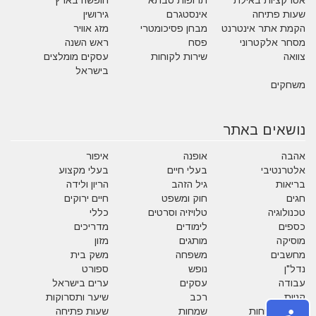
אטרקציות באילת
תרופות סבתא
חופשה בארץ
שעות פתיחה
אינסטגרם
גירושין
הקמת אתר אינטרנט
מבחן פסיכומטרי
מזג אוויר
מסחר אלקטרוני
פסח
ראש השנה
צוואה
שירות לקוחות
עסקים מומלצים
בישראל
משחקים
נושאים באתר
אהבה
אופנה
איפור
אלטרנטיבי
בעלי חיים
בעלי מקצוע
בריאות
גיל הזהב
הריון ולידה
חגים
חוק ומשפט
חיים ירוקים
טכנולוגיה
טלויזיה וסרטים
כללי
כספים
לימודים
מדריכים
מוסיקה
מותגים
מזון
מחשבים
משפחה
משק בית
נדל"ן
נופש
ספורט
עבודה
עסקים
ערים בישראל
קניות
רכב
שיער ותסרוקות
שירות לקוחות
שמחות
שעות פתיחה