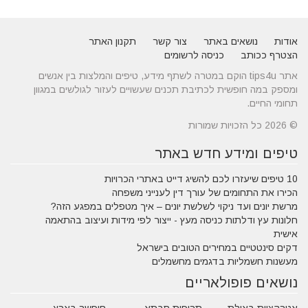
אודות
נושאים באתר
צור קשר
תקנון האתר
הצטרף ככותב
כניסה לרשומים
אתר tips4u הוקם במטרה לשתף מידע, טיפים והמלצות בין אנשים
ומספק במה חופשית לכתיבת תכנים שעשויים לעזור לגולשים במגוון
תחומי החיים.
© 2026 כל הזכויות שמורות
טיפים ומידע חדש באתר
10 טיפים שיעזרו לכם להשיג דייט באתרי הכרויות
הכירו את התחומים של עורך דין לענייני משפחה
מרשת יונים ועד ניקוי לשלשת יונים – איך מטפלים במפגע הזה?
חלונות עץ ודלתות כניסה מעץ - ייצור לפי מידות ועיצוב בהתאמה
אישית
דקים סינטטיים במחירים הטובים בישראל
מעשנות חשמליות בדגמים מחשמלים
נושאים פופולאריים