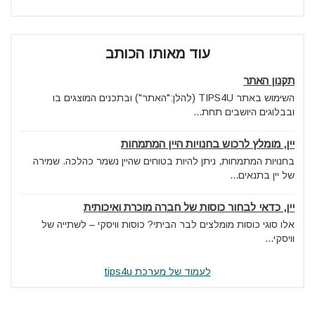
עוד מאותו הכותב
תקנון האתר
השימוש באתר TIPS4U (להלן:"האתר") ובתכנים המוצגים בו
ובבלוגים היושבים תחת...
יין, מומלץ לרכוש בחנויות היין המתמחות
בחנויות המתמחות, ניתן להיות בטוחים שהיין נשמר כהלכה. שמירה
של יין בתנאים...
יין, כדאי לבחור כוסות של חברה מוכרת ואיכותית
אלו סוגי כוסות מומלצים לבר הביתי? כוסות וויסקי – לשתייה של
וויסקי...
לעמוד של מערכת tips4u