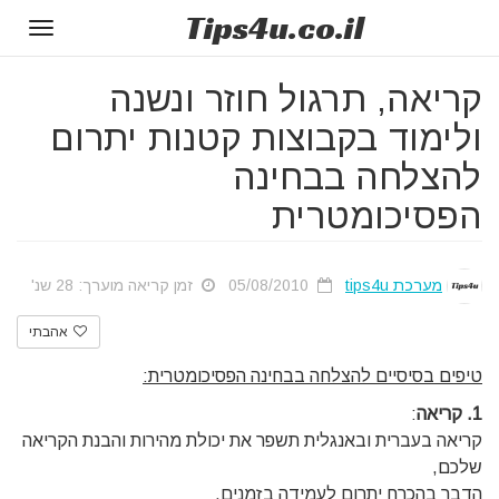
Tips
4u
.co.il
Toggle
gation
קריאה, תרגול חוזר ונשנה
ולימוד בקבוצות קטנות יתרום
להצלחה בבחינה
הפסיכומטרית
מערכת tips4u
05/08/2010
זמן קריאה מוערך: 28 שנ'
אהבתי
טיפים בסיסיים להצלחה בבחינה הפסיכומטרית:
1. קריאה
:
קריאה בעברית ובאנגלית תשפר את יכולת מהירות והבנת הקריאה
שלכם,
הדבר בהכרח יתרום לעמידה בזמנים.