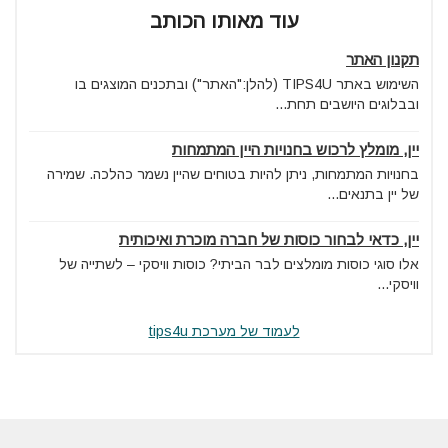
עוד מאותו הכותב
תקנון האתר
השימוש באתר TIPS4U (להלן:"האתר") ובתכנים המוצגים בו
ובבלוגים היושבים תחת...
יין, מומלץ לרכוש בחנויות היין המתמחות
בחנויות המתמחות, ניתן להיות בטוחים שהיין נשמר כהלכה. שמירה
של יין בתנאים...
יין, כדאי לבחור כוסות של חברה מוכרת ואיכותית
אלו סוגי כוסות מומלצים לבר הביתי? כוסות וויסקי – לשתייה של
וויסקי...
לעמוד של מערכת tips4u