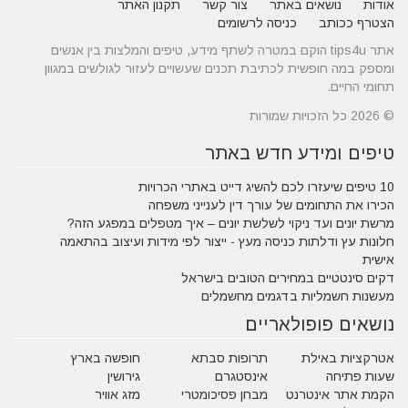
אודות
נושאים באתר
צור קשר
תקנון האתר
הצטרף ככותב
כניסה לרשומים
אתר tips4u הוקם במטרה לשתף מידע, טיפים והמלצות בין אנשים
ומספק במה חופשית לכתיבת תכנים שעשויים לעזור לגולשים במגוון
תחומי החיים.
© 2026 כל הזכויות שמורות
טיפים ומידע חדש באתר
10 טיפים שיעזרו לכם להשיג דייט באתרי הכרויות
הכירו את התחומים של עורך דין לענייני משפחה
מרשת יונים ועד ניקוי לשלשת יונים – איך מטפלים במפגע הזה?
חלונות עץ ודלתות כניסה מעץ - ייצור לפי מידות ועיצוב בהתאמה
אישית
דקים סינטטיים במחירים הטובים בישראל
מעשנות חשמליות בדגמים מחשמלים
נושאים פופולאריים
אטרקציות באילת
תרופות סבתא
חופשה בארץ
שעות פתיחה
אינסטגרם
גירושין
הקמת אתר אינטרנט
מבחן פסיכומטרי
מזג אוויר