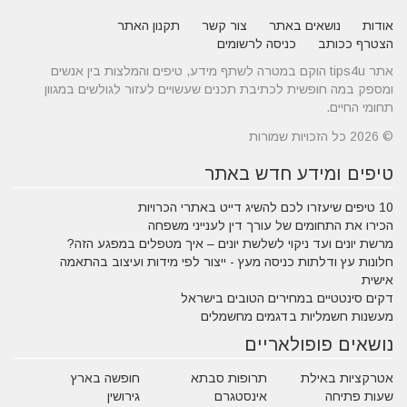
אודות
נושאים באתר
צור קשר
תקנון האתר
הצטרף ככותב
כניסה לרשומים
אתר tips4u הוקם במטרה לשתף מידע, טיפים והמלצות בין אנשים
ומספק במה חופשית לכתיבת תכנים שעשויים לעזור לגולשים במגוון
תחומי החיים.
© 2026 כל הזכויות שמורות
טיפים ומידע חדש באתר
10 טיפים שיעזרו לכם להשיג דייט באתרי הכרויות
הכירו את התחומים של עורך דין לענייני משפחה
מרשת יונים ועד ניקוי לשלשת יונים – איך מטפלים במפגע הזה?
חלונות עץ ודלתות כניסה מעץ - ייצור לפי מידות ועיצוב בהתאמה
אישית
דקים סינטטיים במחירים הטובים בישראל
מעשנות חשמליות בדגמים מחשמלים
נושאים פופולאריים
אטרקציות באילת
תרופות סבתא
חופשה בארץ
שעות פתיחה
אינסטגרם
גירושין