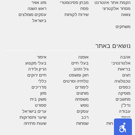
הקמת אתר אינטרנט
מבחן פסיכומטרי
מזג אוויר
מסחר אלקטרוני
פסח
ראש השנה
צוואה
שירות לקוחות
עסקים מומלצים
בישראל
משחקים
נושאים באתר
אהבה
אופנה
איפור
אלטרנטיבי
בעלי חיים
בעלי מקצוע
בריאות
גיל הזהב
הריון ולידה
חגים
חוק ומשפט
חיים ירוקים
טכנולוגיה
טלויזיה וסרטים
כללי
כספים
לימודים
מדריכים
מוסיקה
מותגים
מזון
מחשבים
משפחה
משק בית
נדל"ן
נופש
ספורט
עבודה
עסקים
ערים בישראל
קניות
רכב
שיער ותסרוקות
שירות לקוחות
שמחות
שעות פתיחה
תזונה