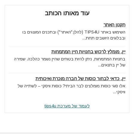
עוד מאותו הכותב
תקנון האתר
השימוש באתר TIPS4U (להלן:"האתר") ובתכנים המוצגים בו
ובבלוגים היושבים תחת...
יין, מומלץ לרכוש בחנויות היין המתמחות
בחנויות המתמחות, ניתן להיות בטוחים שהיין נשמר כהלכה. שמירה
של יין בתנאים...
יין, כדאי לבחור כוסות של חברה מוכרת ואיכותית
אלו סוגי כוסות מומלצים לבר הביתי? כוסות וויסקי – לשתייה של
וויסקי...
לעמוד של מערכת tips4u