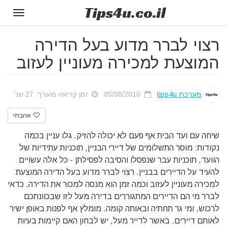
Tips
4u
.co.il
Toggle
gation
רצוי לברר מדוע בעל הדירה
המוצעת למכירה מעוניין לעזוב
מערכת tips4u
05/08/2010
זמן קריאה מוערך: 27 שנ'
אהבתי
שיחה עם ועד הבית אף פעם לא יכולה להזיק. גלו עניין בכמה
נקודות: מוסר התשלומים של דיירי הבניין, תוכניות עתידיות של
הוועד, תוכניות עבר שנפסלו והסיבה לפסילתן - כל אלה עשויים
להעיד על הדיירים בבניין. רצוי לברר מדוע בעל הדירה המוצעת
למכירה מעוניין לעזוב וכמה זמן הוא מנסה למכור את הדירה. כדאי
לברר מי הם הדיירים המתגוררים בדירה מעל לזו שבכוונתכם
לרכוש, ומי גר תחתיה ובאותה קומה. מומלץ אף לפנות באופן ישיר
לאותם דיירים. באשר לדייר מעל, יש לבחון האם קיימות בעיות