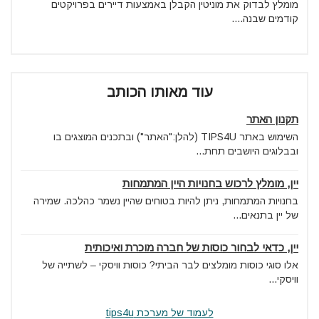
מומלץ לבדוק את מוניטין הקבלן באמצעות דיירים בפרויקטים
קודמים שבנה....
עוד מאותו הכותב
תקנון האתר
השימוש באתר TIPS4U (להלן:"האתר") ובתכנים המוצגים בו
ובבלוגים היושבים תחת...
יין, מומלץ לרכוש בחנויות היין המתמחות
בחנויות המתמחות, ניתן להיות בטוחים שהיין נשמר כהלכה. שמירה
של יין בתנאים...
יין, כדאי לבחור כוסות של חברה מוכרת ואיכותית
אלו סוגי כוסות מומלצים לבר הביתי? כוסות וויסקי – לשתייה של
וויסקי...
לעמוד של מערכת tips4u