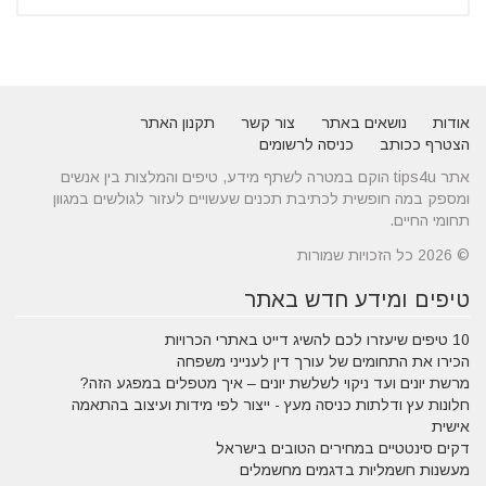
אודות
נושאים באתר
צור קשר
תקנון האתר
הצטרף ככותב
כניסה לרשומים
אתר tips4u הוקם במטרה לשתף מידע, טיפים והמלצות בין אנשים
ומספק במה חופשית לכתיבת תכנים שעשויים לעזור לגולשים במגוון
תחומי החיים.
© 2026 כל הזכויות שמורות
טיפים ומידע חדש באתר
10 טיפים שיעזרו לכם להשיג דייט באתרי הכרויות
הכירו את התחומים של עורך דין לענייני משפחה
מרשת יונים ועד ניקוי לשלשת יונים – איך מטפלים במפגע הזה?
חלונות עץ ודלתות כניסה מעץ - ייצור לפי מידות ועיצוב בהתאמה
אישית
דקים סינטטיים במחירים הטובים בישראל
מעשנות חשמליות בדגמים מחשמלים