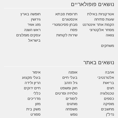
נושאים פופולאריים
אטרקציות באילת
תרופות סבתא
חופשה בארץ
שעות פתיחה
אינסטגרם
גירושין
הקמת אתר אינטרנט
מבחן פסיכומטרי
מזג אוויר
מסחר אלקטרוני
פסח
ראש השנה
צוואה
שירות לקוחות
עסקים מומלצים
בישראל
משחקים
נושאים באתר
אהבה
אופנה
איפור
אלטרנטיבי
בעלי חיים
בעלי מקצוע
בריאות
גיל הזהב
הריון ולידה
חגים
חוק ומשפט
חיים ירוקים
טכנולוגיה
טלויזיה וסרטים
כללי
כספים
לימודים
מדריכים
מוסיקה
מותגים
מזון
מחשבים
משפחה
משק בית
נדל"ן
נופש
ספורט