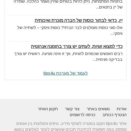
בחנויות המתמחות, ניתן להיות בטוחים שהיין נשמר כהלכה. שמירה
של יין בתנאים...
יין, כדאי לבחור כוסות של חברה מוכרת ואיכותית
אלו סוגי כוסות מומלצים לבר הביתי? כוסות וויסקי – לשתייה של
וויסקי...
כדי למצוא זוגיות, לעתים יש צורך בהזמנה אנרגטית
רבים האנשים שכמהים לזוגיות, אך זו אינה מגיעה. ראשית יש צורך
בבדיקה פנימית...
לעמוד של מערכת tips4u
אודות
נושאים באתר
צור קשר
תקנון האתר
הצטרף ככותב
כניסה לרשומים
אתר tips4u הוקם במטרה לשתף מידע, טיפים והמלצות בין אנשים
ומספק במה חופשית לכתיבת תכנים שעשויים לעזור לגולשים במגוון