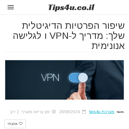
Tips
4u
.co.il
Toggle
gation
שיפור הפרטיות הדיגיטלית
שלך: מדריך ל-VPN ו לגלישה
אנונימית
מערכת tips4u
28/08/2024
זמן קריאה מוערך: 2 דק'
אהבתי