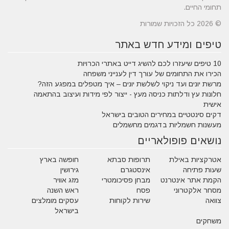
תחומי החיים.
© 2026 כל הזכויות שמורות
טיפים ומידע חדש באתר
10 טיפים שיעזרו לכם להשיג דייט באתרי הכרויות
הכירו את התחומים של עורך דין לענייני משפחה
מרשת יונים ועד ניקוי לשלשת יונים – איך מטפלים במפגע הזה?
חלונות עץ ודלתות כניסה מעץ - ייצור לפי מידות ועיצוב בהתאמה
אישית
דקים סינטטיים במחירים הטובים בישראל
מעשנות חשמליות בדגמים מחשמלים
נושאים פופולאריים
אטרקציות באילת
תרופות סבתא
חופשה בארץ
שעות פתיחה
אינסטגרם
גירושין
הקמת אתר אינטרנט
מבחן פסיכומטרי
מזג אוויר
מסחר אלקטרוני
פסח
ראש השנה
צוואה
שירות לקוחות
עסקים מומלצים
בישראל
משחקים