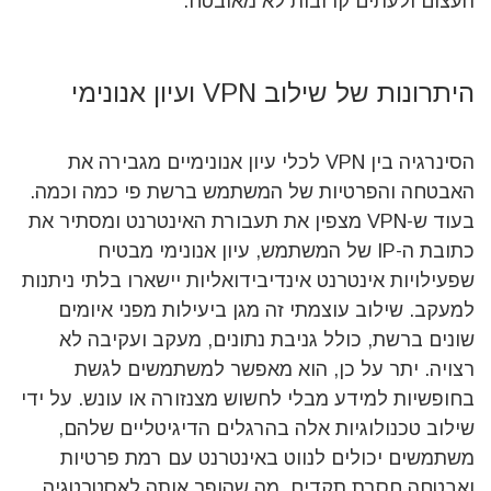
העצום ולעתים קרובות לא מאובטח.
היתרונות של שילוב VPN ועיון אנונימי
הסינרגיה בין VPN לכלי עיון אנונימיים מגבירה את
האבטחה והפרטיות של המשתמש ברשת פי כמה וכמה.
בעוד ש-VPN מצפין את תעבורת האינטרנט ומסתיר את
כתובת ה-IP של המשתמש, עיון אנונימי מבטיח
שפעילויות אינטרנט אינדיבידואליות יישארו בלתי ניתנות
למעקב. שילוב עוצמתי זה מגן ביעילות מפני איומים
שונים ברשת, כולל גניבת נתונים, מעקב ועקיבה לא
רצויה. יתר על כן, הוא מאפשר למשתמשים לגשת
בחופשיות למידע מבלי לחשוש מצנזורה או עונש. על ידי
שילוב טכנולוגיות אלה בהרגלים הדיגיטליים שלהם,
משתמשים יכולים לנווט באינטרנט עם רמת פרטיות
ואבטחה חסרת תקדים, מה שהופך אותה לאסטרטגיה