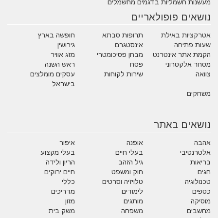
מעשנות חשמליות בדגמים מחשמלים
נושאים פופולאריים
אטרקציות באילת
תרופות סבתא
חופשה בארץ
שעות פתיחה
אינסטגרם
גירושין
הקמת אתר אינטרנט
מבחן פסיכומטרי
מזג אוויר
מסחר אלקטרוני
פסח
ראש השנה
צוואה
שירות לקוחות
עסקים מומלצים
בישראל
משחקים
נושאים באתר
אהבה
אופנה
איפור
אלטרנטיבי
בעלי חיים
בעלי מקצוע
בריאות
גיל הזהב
הריון ולידה
חגים
חוק ומשפט
חיים ירוקים
טכנולוגיה
טלויזיה וסרטים
כללי
כספים
לימודים
מדריכים
מוסיקה
מותגים
מזון
מחשבים
משפחה
משק בית