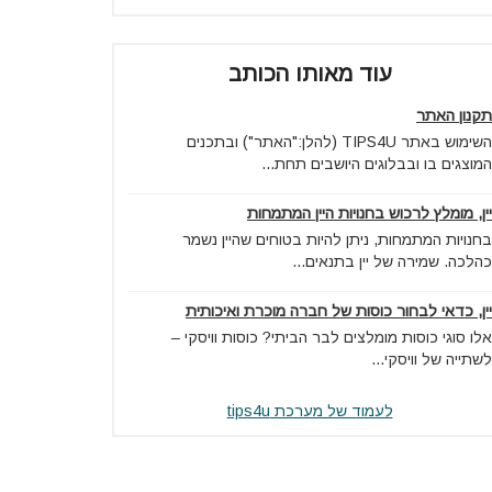
עוד מאותו הכותב
תקנון האתר
השימוש באתר TIPS4U (להלן:"האתר") ובתכנים
המוצגים בו ובבלוגים היושבים תחת...
יין, מומלץ לרכוש בחנויות היין המתמחות
בחנויות המתמחות, ניתן להיות בטוחים שהיין נשמר
כהלכה. שמירה של יין בתנאים...
יין, כדאי לבחור כוסות של חברה מוכרת ואיכותית
אלו סוגי כוסות מומלצים לבר הביתי? כוסות וויסקי –
לשתייה של וויסקי...
לעמוד של מערכת tips4u