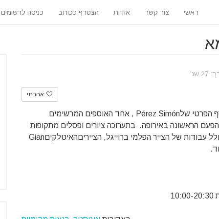
ראשי
צור קשר
אודות
הצטרף ככותב
כניסה לרשומים
א
 שנ'
אהבתי
בתערוכה המיוחדת הזו מוצגות יצירות מופת מתוך האוסף הפרטי שלPérez Simón , אחד האוספים המרשימים
ן הפעם הראשונה באירופה. בתערוכה ציורים ופסלים מתקופות
שונות בהסטוריה, מן המאה ה- 14 ועד המאה ה- 20, כולל עבודות של הצייר הפלמי ברוייגל, הצייריםהאיטלקיםGian