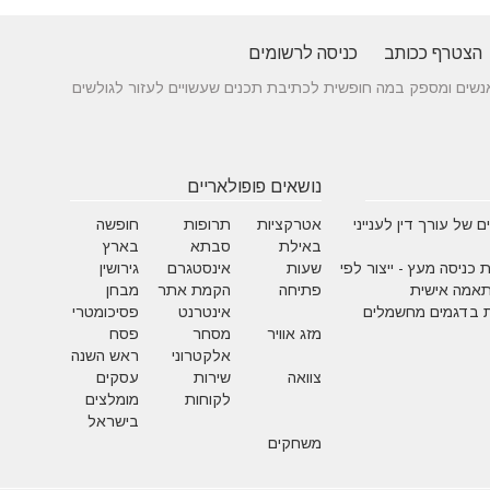
הצטרף ככותב
כניסה לרשומים
 בין אנשים ומספק במה חופשית לכתיבת תכנים שעשויים לעזור לגולשים
נושאים פופולאריים
 של עורך דין לענייני
אטרקציות
תרופות
חופשה
באילת
סבתא
בארץ
 כניסה מעץ - ייצור לפי
שעות
אינסטגרם
גירושין
תאמה אישית
פתיחה
הקמת אתר
מבחן
 בדגמים מחשמלים
אינטרנט
פסיכומטרי
מזג אוויר
מסחר
פסח
אלקטרוני
ראש השנה
צוואה
שירות
עסקים
לקוחות
מומלצים
בישראל
משחקים