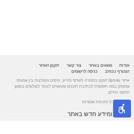
אודות
נושאים באתר
צור קשר
תקנון האתר
הצטרף ככותב
כניסה לרשומים
אתר tips4u הוקם במטרה לשתף מידע, טיפים והמלצות בין אנשים
ומספק במה חופשית לכתיבת תכנים שעשויים לעזור לגולשים במגוון
תחומי החיים.
© 2026 כל הזכויות שמורות
טיפים ומידע חדש באתר
10 טיפים שיעזרו לכם להשיג דייט באתרי הכרויות
הכירו את התחומים של עורך דין לענייני משפחה