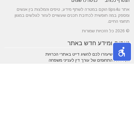
הצטרף ככותב
כניסה לרשומים
אתר tips4u הוקם במטרה לשתף מידע, טיפים והמלצות בין אנשים
ומספק במה חופשית לכתיבת תכנים שעשויים לעזור לגולשים במגוון
תחומי החיים.
© 2026 כל הזכויות שמורות
טיפים ומידע חדש באתר
10 טיפים שיעזרו לכם להשיג דייט באתרי הכרויות
הכירו את התחומים של עורך דין לענייני משפחה
מרשת יונים ועד ניקוי לשלשת יונים – איך מטפלים במפגע הזה?
חלונות עץ ודלתות כניסה מעץ - ייצור לפי מידות ועיצוב בהתאמה
אישית
דקים סינטטיים במחירים הטובים בישראל
מעשנות חשמליות בדגמים מחשמלים
נושאים פופולאריים
אטרקציות באילת
תרופות סבתא
חופשה בארץ
שעות פתיחה
אינסטגרם
גירושין
הקמת אתר אינטרנט
מבחן פסיכומטרי
מזג אוויר
מסחר אלקטרוני
פסח
ראש השנה