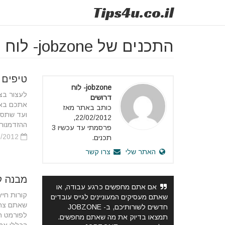
Tips
4u
.co.il
התכנים של jobzone- לוח דרושים
טיפים 
jobzone- לוח
לעצור בצ
דרושים
אתכם באמ
כותב באתר מאז
ועד שתספ
22/02/2012,
ההזדמנות
פרסמתי עד עכשיו 3
10/03/2012
תכנים.
האתר שלי
צרו קשר
מבנה ק
אם אתם מחפשים כרגע עבודה, או
קורות חיי
שאתם מעסיקים המעוניינים לגייס עובדים
שאתם צרי
חדשים לשורותיכם, ב- JOBZONE
לפורמט המ
תמצאו בדיוק את מה שאתם מחפשים.