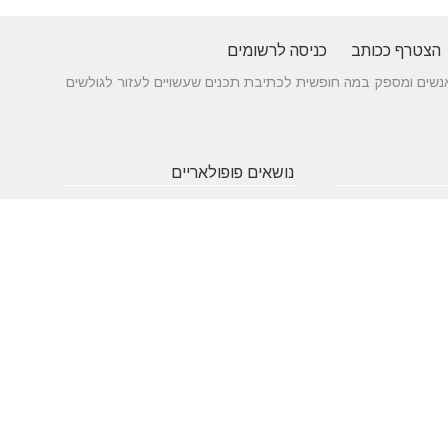
הצטרף ככותב
כניסה לרשומים
 בין אנשים ומספק במה חופשית לכתיבת תכנים שעשויים לעזור לגולשים
נושאים פופולאריים
 של עורך דין לענייני
אטרקציות
תרופות
חופשה
באילת
סבתא
בארץ
 כניסה מעץ - ייצור לפי
שעות
אינסטגרם
גירושין
תאמה אישית
פתיחה
הקמת אתר
מבחן
 בדגמים מחשמלים
אינטרנט
פסיכומטרי
מזג אוויר
מסחר
פסח
אלקטרוני
ראש השנה
צוואה
שירות
עסקים
לקוחות
מומלצים
בישראל
משחקים