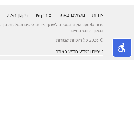
אודות
נושאים באתר
צור קשר
תקנון האתר
אתר tips4u הוקם במטרה לשתף מידע, טיפים והמלצות
במגוון תחומי החיים.
© 2026 כל הזכויות שמורות
טיפים ומידע חדש באתר
10 טיפים שיעזרו לכם להשיג דייט באתרי
הכירו את התחומים
הכרויות
משפחה
מרשת יונים ועד ניקוי לשלשת יונים – איך
חלונות עץ ודלתות
מטפלים במפגע הזה?
מידות ועיצוב בה
דקים סינטטיים במחירים הטובים בישראל
מעשנות חשמליות
נושאים באתר