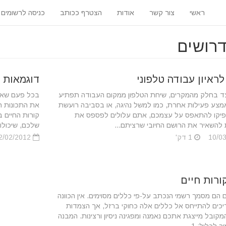
ראשי
צור קשר
אודות
הצטרף ככותב
כניסה לרשומים
לראיון עבודה טלפוני
דוגמאות ש
ד בחלק מהמקרים, שיחת הטלפון ממקום העבודה תפתיע
בכל פעם שאתם
צע פעילות אחרת, כמו למשל נהיגה, או בסביבה רועשת
את התכונות ה
יקו להתאפס על עצמכם, אתם עלולים לפספס את
קורות החיים ב
 להשאיר את הרושם החיובי שרציתם...
שלכם, שיכולות
1 דק'
22/02/2012
ורות חיים
ם הם מסמך רשמי הנכתב על-פי כללים מסוימים. אין הכוונה
כים להתייחס אל כללים אלה כחוקי ברזל, אך הצמדות
קובל מייצגת אתכם נאמנה ומפגינה ניסיון ורצינות. המבנה