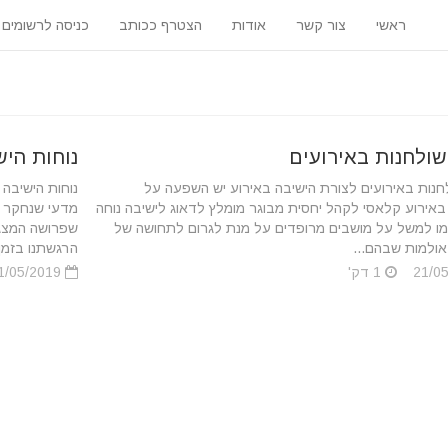
ראשי
צור קשר
אודות
הצטרף ככותב
כניסה לרשומים
שולחנות באירועים
נוחות היש
חנות באירועים לצורת הישיבה באירוע יש השפעה על
נוחות הישיבה 
אירוע קלאסי לקהל יחסית מבוגר מומלץ לדאוג לישיבה נוחה
מדעי שנחקר מ
מו למשל על מושבים מרופדים על מנת לגרום לתחושה של
שפרושה המצג 
 אולמות שבהם...
הרגשתנו בזמן.
1 דק'
21/05/2019