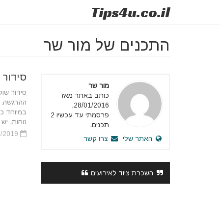
Tips
4u
.co.il
התכנים של מור שר
סידור 
מור שר
סידור שול
כותב באתר מאז
ההרגשה. ב
28/01/2016,
במיוחד כ
פרסמתי עד עכשיו 2
נוחות. יש
תכנים.
21/05/2019
האתר שלי
צרו קשר
השכרת ציוד לאירועים