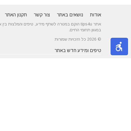
אודות
נושאים באתר
צור קשר
תקנון האתר
אתר tips4u הוקם במטרה לשתף מידע, טיפים והמלצות
במגוון תחומי החיים.
© 2026 כל הזכויות שמורות
טיפים ומידע חדש באתר
10 טיפים שיעזרו לכם להשיג דייט באתרי
הכירו את התחומים
הכרויות
משפחה
מרשת יונים ועד ניקוי לשלשת יונים – איך
חלונות עץ ודלתות
מטפלים במפגע הזה?
מידות ועיצוב בה
דקים סינטטיים במחירים הטובים בישראל
מעשנות חשמליות
נושאים באתר