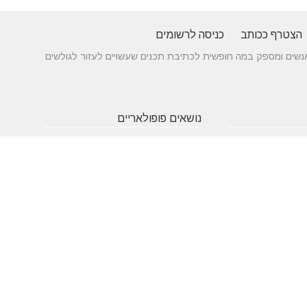
הצטרף ככותב
כניסה לרשומים
 בין אנשים ומספק במה חופשית לכתיבת תכנים שעשויים לעזור לגולשים
נושאים פופולאריים
 של עורך דין לענייני
אטרקציות
תרופות
חופשה
באילת
סבתא
בארץ
 כניסה מעץ - ייצור לפי
שעות
אינסטגרם
גירושין
תאמה אישית
פתיחה
הקמת אתר
מבחן
 בדגמים מחשמלים
אינטרנט
פסיכומטרי
מזג אוויר
מסחר
פסח
אלקטרוני
ראש השנה
צוואה
שירות
עסקים
לקוחות
מומלצים
בישראל
משחקים