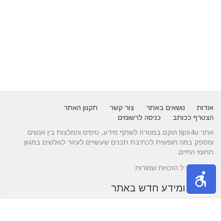
אודות
נושאים באתר
צור קשר
תקנון האתר
הצטרף ככותב
כניסה לרשומים
אתר tips4u הוקם במטרה לשתף מידע, טיפים והמלצות בין אנשים
ומספק במה חופשית לכתיבת תכנים שעשויים לעזור לגולשים במגוון
תחומי החיים.
© 2026 כל הזכויות שמורות
טיפים ומידע חדש באתר
10 טיפים שיעזרו לכם להשיג דייט באתרי הכרויות
הכירו את התחומים של עורך דין לענייני משפחה