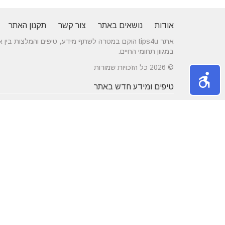
אודות
נושאים באתר
צור קשר
תקנון האתר
אתר tips4u הוקם במטרה לשתף מידע, טיפים והמלצות
במגוון תחומי החיים.
© 2026 כל הזכויות שמורות
טיפים ומידע חדש באתר
10 טיפים שיעזרו לכם להשיג דייט באתרי
הכירו את התחומים
הכרויות
משפחה
מרשת יונים ועד ניקוי לשלשת יונים – איך
חלונות עץ ודלתות
מטפלים במפגע הזה?
מידות ועיצוב בה
דקים סינטטיים במחירים הטובים בישראל
מעשנות חשמליות
נושאים באתר