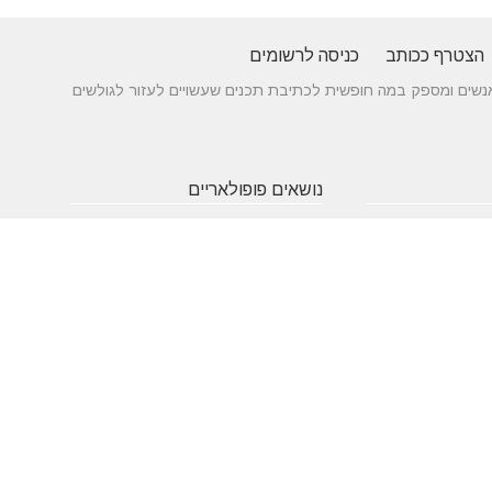
הצטרף ככותב
כניסה לרשומים
 בין אנשים ומספק במה חופשית לכתיבת תכנים שעשויים לעזור לגולשים
נושאים פופולאריים
 של עורך דין לענייני
אטרקציות
תרופות
חופשה
באילת
סבתא
בארץ
 כניסה מעץ - ייצור לפי
שעות
אינסטגרם
גירושין
תאמה אישית
פתיחה
הקמת אתר
מבחן
 בדגמים מחשמלים
אינטרנט
פסיכומטרי
מזג אוויר
מסחר
פסח
אלקטרוני
ראש השנה
צוואה
שירות
עסקים
לקוחות
מומלצים
בישראל
משחקים