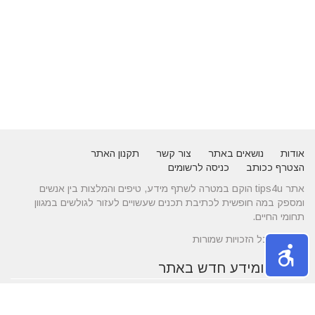
אודות
נושאים באתר
צור קשר
תקנון האתר
הצטרף ככותב
כניסה לרשומים
אתר tips4u הוקם במטרה לשתף מידע, טיפים והמלצות בין אנשים
ומספק במה חופשית לכתיבת תכנים שעשויים לעזור לגולשים במגוון
תחומי החיים.
© 2026 כל הזכויות שמורות
טיפים ומידע חדש באתר
10 טיפים שיעזרו לכם להשיג דייט באתרי הכרויות
הכירו את התחומים של עורך דין לענייני משפחה