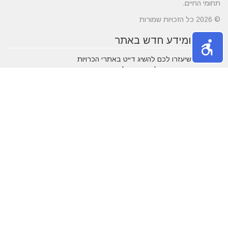
תחומי החיים.
© 2026 כל הזכויות שמורות
טיפים ומידע חדש באתר
10 טיפים שיעזרו לכם להשיג דייט באתרי הכרויות
הכירו את התחומים של עורך דין לענייני משפחה
מרשת יונים ועד ניקוי לשלשת יונים – איך מטפלים במפגע הזה?
חלונות עץ ודלתות כניסה מעץ - ייצור לפי מידות ועיצוב בהתאמה
אישית
דקים סינטטיים במחירים הטובים בישראל
מעשנות חשמליות בדגמים מחשמלים
נושאים פופולאריים
אטרקציות באילת
תרופות סבתא
חופשה בארץ
שעות פתיחה
אינסטגרם
גירושין
הקמת אתר אינטרנט
מבחן פסיכומטרי
מזג אוויר
מסחר אלקטרוני
פסח
ראש השנה
צוואה
שירות לקוחות
עסקים מומלצים
בישראל
משחקים