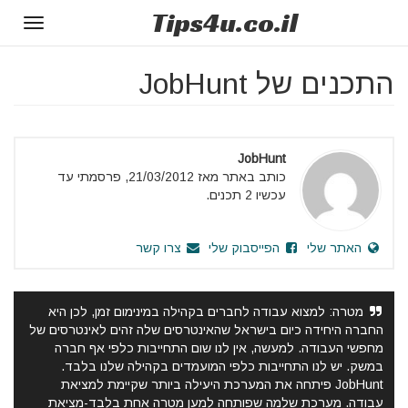
Tips
4u
.co.il
Toggle
gation
התכנים של JobHunt
JobHunt
כותב באתר מאז 21/03/2012, פרסמתי עד
עכשיו 2 תכנים.
האתר שלי
הפייסבוק שלי
צרו קשר
מטרה: למצוא עבודה לחברים בקהילה במינימום זמן, לכן היא
החברה היחידה כיום בישראל שהאינטרסים שלה זהים לאינטרסים של
מחפשי העבודה. למעשה, אין לנו שום התחייבות כלפי אף חברה
במשק. יש לנו התחייבות כלפי המועמדים בקהילה שלנו בלבד.
JobHunt פיתחה את המערכת היעילה ביותר שקיימת למציאת
עבודה. מערכת שלמה שפותחה למען מטרה אחת בלבד-מציאת