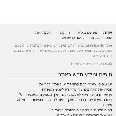
אודות
נושאים באתר
צור קשר
תקנון האתר
הצטרף ככותב
כניסה לרשומים
אתר tips4u הוקם במטרה לשתף מידע, טיפים והמלצות בין אנשים
ומספק במה חופשית לכתיבת תכנים שעשויים לעזור לגולשים במגוון
תחומי החיים.
© 2026 כל הזכויות שמורות
טיפים ומידע חדש באתר
10 טיפים שיעזרו לכם להשיג דייט באתרי הכרויות
הכירו את התחומים של עורך דין לענייני משפחה
מרשת יונים ועד ניקוי לשלשת יונים – איך מטפלים במפגע הזה?
חלונות עץ ודלתות כניסה מעץ - ייצור לפי מידות ועיצוב בהתאמה
אישית
דקים סינטטיים במחירים הטובים בישראל
מעשנות חשמליות בדגמים מחשמלים