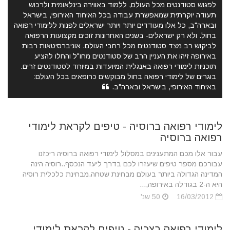
לפגוש סטודנטים מכל העולם, ללמוד באווירה בינלאומית ולרכוש
תעודה יוקרתית שמאפשרת עבודה בכל האיחוד האירופי, בישראל
ובארה"ב, כל אלו מעודדים יותר ויותר ישראלים לפנות ללימודי רפואה
בחול. ולא רק ישראלים- בשנים האחרונות זוכים מקצועות הרפואה
לביקוש רב מצד סטודנטים מכל רחבי העולם. אוניברסיטאות רבות
באירופה זיהו את העניין הרב של סטודנטים מחו"ל והחלו להציע
תוכניות לימודי רפואה באנגלית המיועדות במיוחד לסטודנטים זרים.
בוגרים של לימודי רפואה בחול מבוקשים כרופאים בכל העולם:
באיחוד האירופי, בישראל ובארה"ב.
לימודי רפואה ברוסיה - טיפים לקראת לימודי
רפואה ברוסיה
עבור אלו מכם המתענינים במסלול לימודי רפואה ברוסיה ריכזנו
עבורכם מספר טיפים שיעזרו לכם בדרך ליעד הנכסף..רוסיה הינה
המדינה הגדולה ביותר בעולם מבחינת שטחה.מבחינת כלכלית רוסיה
היא ה-2 בגודלה באירופה,...
16/03/2012
50 שנ'
לימודי רפואה בצכיה - טיפים לקראת לימודי