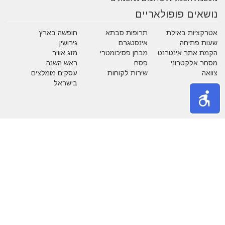
נושאים פופולאריים
אטרקציות באילת
תרופות סבתא
חופשה בארץ
שעות פתיחה
אינסטגרם
גירושין
הקמת אתר אינטרנט
מבחן פסיכומטרי
מזג אוויר
מסחר אלקטרוני
פסח
ראש השנה
צוואה
שירות לקוחות
עסקים מומלצים
בישראל
משחקים
נושאים באתר
אהבה
אופנה
איפור
אלטרנטיבי
בעלי חיים
בעלי מקצוע
בריאות
גיל הזהב
הריון ולידה
חגים
חוק ומשפט
חיים ירוקים
טכנולוגיה
טלויזיה וסרטים
כללי
כספים
לימודים
מדריכים
מוסיקה
מותגים
מזון
מחשבים
משפחה
משק בית
נדל"ן
נופש
ספורט