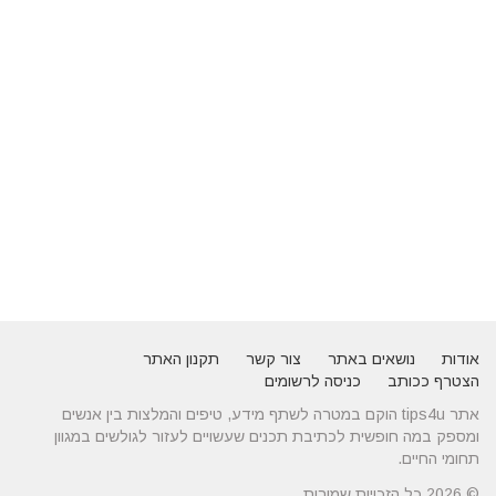
אודות
נושאים באתר
צור קשר
תקנון האתר
הצטרף ככותב
כניסה לרשומים
אתר tips4u הוקם במטרה לשתף מידע, טיפים והמלצות בין אנשים
ומספק במה חופשית לכתיבת תכנים שעשויים לעזור לגולשים במגוון
תחומי החיים.
© 2026 כל הזכויות שמורות