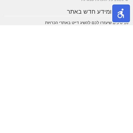
טיפים ומידע חדש באתר
10 טיפים שיעזרו לכם להשיג דייט באתרי הכרויות
הכירו את התחומים של עורך דין לענייני משפחה
מרשת יונים ועד ניקוי לשלשת יונים – איך מטפלים במפגע הזה?
חלונות עץ ודלתות כניסה מעץ - ייצור לפי מידות ועיצוב בהתאמה
אישית
דקים סינטטיים במחירים הטובים בישראל
מעשנות חשמליות בדגמים מחשמלים
נושאים פופולאריים
אטרקציות באילת
תרופות סבתא
חופשה בארץ
שעות פתיחה
אינסטגרם
גירושין
הקמת אתר אינטרנט
מבחן פסיכומטרי
מזג אוויר
מסחר אלקטרוני
פסח
ראש השנה
צוואה
שירות לקוחות
עסקים מומלצים
בישראל
משחקים