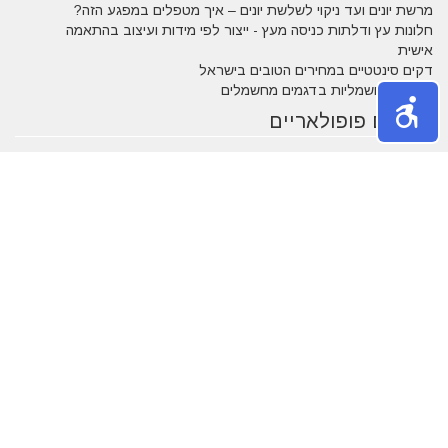
מרשת יונים ועד ניקוי לשלשת יונים – איך מטפלים במפגע הזה?
חלונות עץ ודלתות כניסה מעץ - ייצור לפי מידות ועיצוב בהתאמה
אישית
דקים סינטטיים במחירים הטובים בישראל
מעשנות חשמליות בדגמים מחשמלים
נושאים פופולאריים
אטרקציות באילת
תרופות סבתא
חופשה בארץ
שעות פתיחה
אינסטגרם
גירושין
הקמת אתר אינטרנט
מבחן פסיכומטרי
מזג אוויר
מסחר אלקטרוני
פסח
ראש השנה
צוואה
שירות לקוחות
עסקים מומלצים
בישראל
משחקים
נושאים באתר
אהבה
אופנה
איפור
אלטרנטיבי
בעלי חיים
בעלי מקצוע
בריאות
גיל הזהב
הריון ולידה
חגים
חוק ומשפט
חיים ירוקים