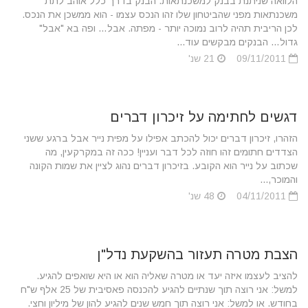
הלוואה שניתנת בבנק למשכנתאות. הבנק בדרך כלל אוהב לתת
משכנתאות מפני שהביטחון שלו זהו הנכס עצמו - הוא ממשכן את הנכס.
לכן הריבית תהיה לרוב נמוכה יותר - מפתה. אבל… ופה בא "אבל"
גדול… הבנקים מבקשים עוד...
09/11/2011
21 שנ'
דגשים לחתימה על זיכרון דברים
הזהרו, זיכרון דברים יכול להכתב אפילו על מפית נייר אבל ברגע ששני
הצדדים חתומים זהו חוזה לכל דבר ועניין! ככה זה במקרקעין, מה
שכתוב על נייר הוא הקובע. בזיכרון דברים נהוג לציין את שמות הקונה
והמוכר,...
04/11/2011
48 שנ'
הצבת מטרה תעזור בהשקעת נדל"ן
להציב לעצמו איזה יעד או מטרה שאליה הוא או היא שואפים להגיע.
למשל: אני רוצה תוך שנתיים להגיע להכנסה פאסיבית של 25 אלף ש"ח
בחודש. או למשל: אני רוצה תוך חמש שנים להגיע להון של מיליון וחצי.