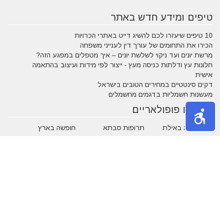
טיפים ומידע חדש באתר
10 טיפים שיעזרו לכם להשיג דייט באתרי הכרויות
הכירו את התחומים של עורך דין לענייני משפחה
מרשת יונים ועד ניקוי לשלשת יונים – איך מטפלים במפגע הזה?
חלונות עץ ודלתות כניסה מעץ - ייצור לפי מידות ועיצוב בהתאמה
אישית
דקים סינטטיים במחירים הטובים בישראל
מעשנות חשמליות בדגמים מחשמלים
נושאים פופולאריים
אטרקציות באילת
תרופות סבתא
חופשה בארץ
שעות פתיחה
אינסטגרם
גירושין
הקמת אתר אינטרנט
מבחן פסיכומטרי
מזג אוויר
מסחר אלקטרוני
פסח
ראש השנה
צוואה
שירות לקוחות
עסקים מומלצים
בישראל
משחקים
נושאים באתר