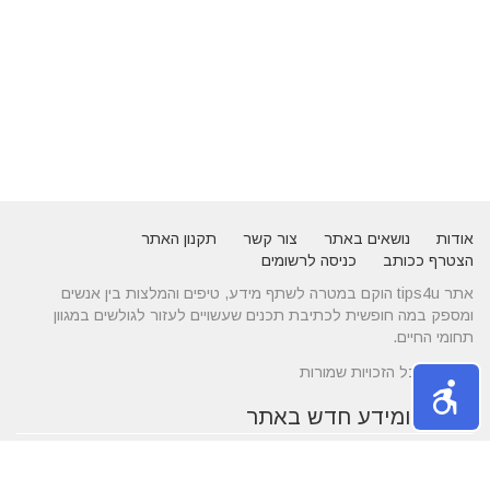
אודות
נושאים באתר
צור קשר
תקנון האתר
הצטרף ככותב
כניסה לרשומים
אתר tips4u הוקם במטרה לשתף מידע, טיפים והמלצות בין אנשים
ומספק במה חופשית לכתיבת תכנים שעשויים לעזור לגולשים במגוון
תחומי החיים.
© 2026 כל הזכויות שמורות
טיפים ומידע חדש באתר
10 טיפים שיעזרו לכם להשיג דייט באתרי הכרויות
הכירו את התחומים של עורך דין לענייני משפחה