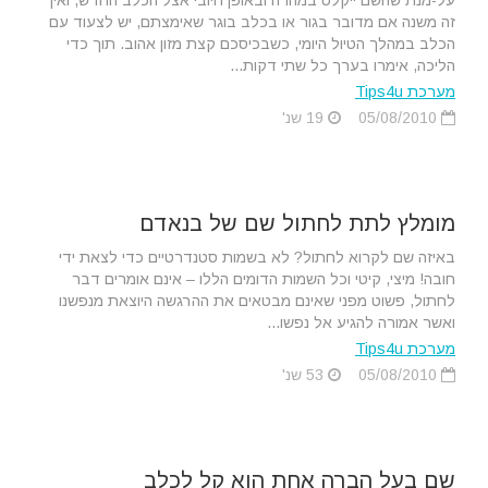
על-מנת שהשם ייקלט במהרה ובאופן חיובי אצל הכלב החדש, ואין
זה משנה אם מדובר בגור או בכלב בוגר שאימצתם, יש לצעוד עם
הכלב במהלך הטיול היומי, כשבכיסכם קצת מזון אהוב. תוך כדי
הליכה, אימרו בערך כל שתי דקות...
מערכת Tips4u
05/08/2010
19 שנ'
מומלץ לתת לחתול שם של בנאדם
באיזה שם לקרוא לחתול? לא בשמות סטנדרטיים כדי לצאת ידי
חובה! מיצי, קיטי וכל השמות הדומים הללו – אינם אומרים דבר
לחתול, פשוט מפני שאינם מבטאים את ההרגשה היוצאת מנפשנו
ואשר אמורה להגיע אל נפשו...
מערכת Tips4u
05/08/2010
53 שנ'
שם בעל הברה אחת הוא קל לכלב