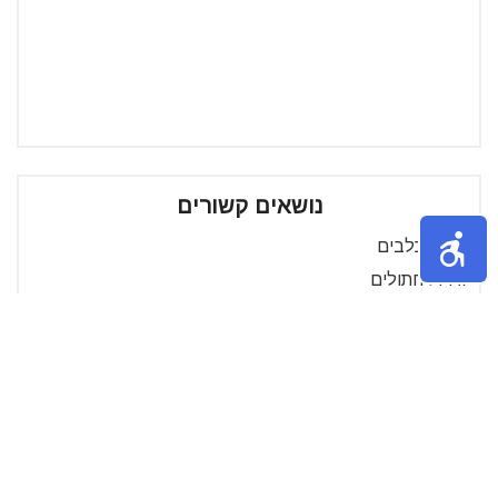
נושאים קשורים
גידול כלבים
גידול חתולים
אילוף כלבים
מזון לתוכים
גידול איגואנה
תמונות בעלי חיים
גידול תוכי
ארנבות