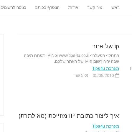
ראשי
צור קשר
אודות
הצטרף ככותב
כניסה לרשומים
ip של אתר
התחל> הפעלה> PING www.tips4u.co.il .תפתח תיבה
שבה יהיה רשום ה-IP של האתר שלכם.
מערכת Tips4u
05/08/2010
5 שנ'
איך ליצור כתובת IP מזוייפת (מאולתרת)
מערכת Tips4u