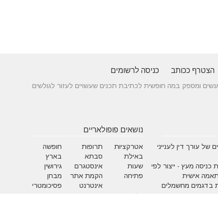
הצטרף ככותב
כניסה לרשומים
 בין אנשים ומספק במה חופשית לכתיבת תכנים שעשויים לעזור לגולשים
נושאים פופולאריים
 של עורך דין לענייני
אטרקציות
תרופות
חופשה
באילת
סבתא
בארץ
 כניסה מעץ - ייצור לפי
שעות
אינסטגרם
גירושין
תאמה אישית
פתיחה
הקמת אתר
מבחן
 בדגמים מחשמלים
אינטרנט
פסיכומטרי
מזג אוויר
מסחר
פסח
אלקטרוני
ראש השנה
צוואה
שירות
עסקים