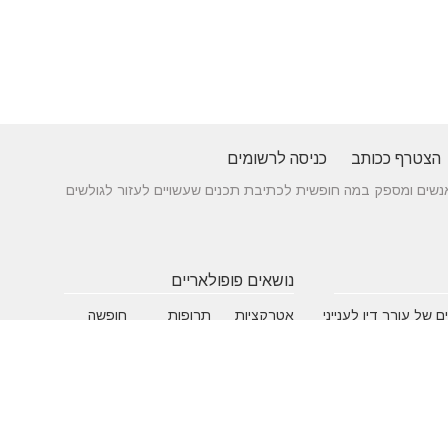
הצטרף ככותב
כניסה לרשומים
 בין אנשים ומספק במה חופשית לכתיבת תכנים שעשויים לעזור לגולשים
נושאים פופולאריים
 של עורך דין לענייני
אטרקציות
תרופות
חופשה
באילת
סבתא
בארץ
 כניסה מעץ - ייצור לפי
שעות
אינסטגרם
גירושין
תאמה אישית
פתיחה
הקמת אתר
מבחן
 בדגמים מחשמלים
אינטרנט
פסיכומטרי
מזג אוויר
מסחר
פסח
אלקטרוני
ראש השנה