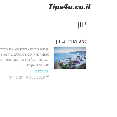
Tips
4u
.co.il
יוון
מזג אוויר ביוון
יוון היא מדינה גדולה ומגוונת מבחי
טופוגרפית ולכן האקלים בה מגוון
ומשתנה. על פי רוב, מזג האוויר ביו
מושפע מאקלים...
יוסי ברטל
04/05/2018
2 דק'