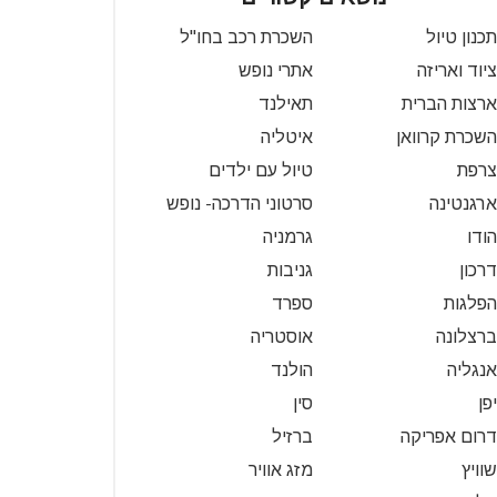
תכנון טיול
השכרת רכב בחו"ל
ציוד ואריזה
אתרי נופש
ארצות הברית
תאילנד
השכרת קרוואן
איטליה
צרפת
טיול עם ילדים
ארגנטינה
סרטוני הדרכה- נופש
הודו
גרמניה
דרכון
גניבות
הפלגות
ספרד
ברצלונה
אוסטריה
אנגליה
הולנד
יפן
סין
דרום אפריקה
ברזיל
שוויץ
מזג אוויר