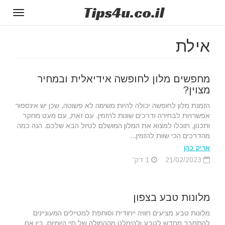
Tips
4u
.co.il
Toggle
gation
אילת
מחפשים מלון לחופשה אידיאלית ובמחיר
מצוין?
הזמנת מלון לחופשה יכולה להיות משימה לא פשוטה, שכן יש אינספור
אפשרויות לבחירה ודרכים שונות להזמין. עם זאת, עם מעט מחקר
ותכנון, תוכלו למצוא את המלון המושלם לטיול הבא שלכם. הנה כמה
מהדרכים הכי שוות להזמין...
אריק כהן
21/02/2023
1 דק'
מלונות טבע בצפון
מלונות טבע מציעים חוויה ייחודית וסוחפת למטיילים המעוניינים
להתחבר מחדש לטבע ולהימלט מההמולה של חיי היומיום. בין אם