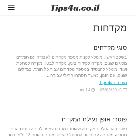
Tips
4u
.co.il
Toggle
gation
מקדחות
סוגי מקדחים
בשלב ראשון, מומלץ לקנות מספר מקדחים לעבודה עם חומרים
מסוגים שונים: מקדח לקידוח בעץ, מקדח לבטון, מקדח למתכת
ועוד. מומלץ להצטייד במספר מקדחים עבור כל חומר, בגדלים
שונים. עם הזמן, כאשר תפתחו הרגלי עבודה...
מערכת Tips4u
05/08/2010
14 שנ'
פוטר: אופן נעילת המקדח
פוטר הוא החלק במקדחה שאוחז במקדח עצמו. לרוב עבודות הבית
תספיק מקדחה עם פוטר המסוגל לקלוט מקדח בקוטר 13 מ"מ. כמו