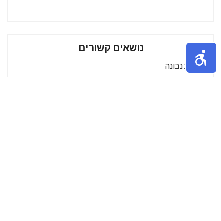
נושאים קשורים
צרכנות נבונה
קוסמטיקה ואופנה
מבצעים
רהיטים
קניית מזון
רשימת קניות
מצלמות
מוצרי ספורט
מוצרי ילדים
אתרי קניות
טלפון