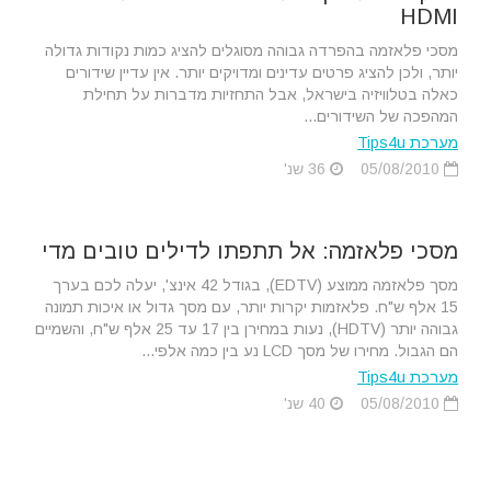
HDMI
מסכי פלאזמה בהפרדה גבוהה מסוגלים להציג כמות נקודות גדולה
יותר, ולכן להציג פרטים עדינים ומדויקים יותר. אין עדיין שידורים
כאלה בטלוויזיה בישראל, אבל התחזיות מדברות על תחילת
המהפכה של השידורים...
מערכת Tips4u
05/08/2010
36 שנ'
מסכי פלאזמה: אל תתפתו לדילים טובים מדי
מסך פלאזמה ממוצע (EDTV), בגודל 42 אינצ', יעלה לכם בערך
15 אלף ש"ח. פלאזמות יקרות יותר, עם מסך גדול או איכות תמונה
גבוהה יותר (HDTV), נעות במחירן בין 17 עד 25 אלף ש"ח, והשמיים
הם הגבול. מחירו של מסך LCD נע בין כמה אלפי...
מערכת Tips4u
05/08/2010
40 שנ'