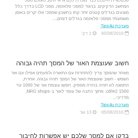
טכנולוגיית ה-LCD כבר מוכרת לכם וודאי היטב מעולם מסכי
המחשב הדקיקים. בניגוד למסכי פלאזמה, מסכי LCD בדרך כלל
מוצעים בגדלים קטנים יותר.קחו בחשבון שמסכי אלו יקרים באופן
משמעותי ממסכי פלאזמה בגדלים דומים,...
מערכת Tips4u
05/08/2010
1 דק'
חשוב שעוצמת האור של המסך תהיה גבוהה
מאחר שהמסך צריך להתחרות עם התאורה ולפעמים אפילו עם אור
השמש - חשוב שעוצמת האור של המסך תהיה גבוהה. אחרת,
התמונה לא תהיה בהירה מספיק. חפשו עוצמת אור של 1000 עד
1500 cd/m2. מתוך כתבה של עופר לאור ב-NRG shops,
מדריכי...
מערכת Tips4u
05/08/2010
13 שנ'
בדקו אם למסך שלכם יש אפשרות לחיבור