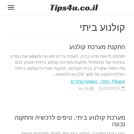
Tips
4u
.co.il
Toggle
gation
קולנוע ביתי
התקנת מערכת קולנוע
חולמים לראות סרט בבית, לשבת על הכיסא נוח ולשמוע את הסרט
באיכות קול איכותית? התקנת מערכת קולנוע ביתית תעניק לכם
את החוויה שיש רק בבתי הקולנוע. התקנת מערכת קולנוע ביתית
כוללת התקנה של מסך LCD או פלאזמה...
Yes, Please! - השוואת מחירים
15/02/2015
29 שנ'
מערכת קולנוע ביתי, טיפים לרכשיה והתקנה
נכונה
היום בעידן המודרני, קולנוע ביתי הפך לאחד ממקורות ההנאה