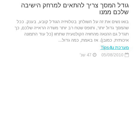
גודל המסך צריך להתאים למרחק הישיבה
שלכם ממנו
בואו נשים את זה על השולחן: בטלוויזיה הגודל קובע, בענק. ככל
שהמסך גדול יותר, ותופס שטח רב יותר משדה הראייה שלכם, כך
תגדל גם ההנאה מהחוויה הקולנועית שתחוו (כל עוד התמונה
איכותית, כמובן). אז באמת, כמה גדול...
מערכת Tips4u
05/08/2010
47 שנ'