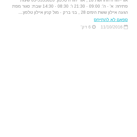
אור-יהודה החרושת 28 , אור יהודה טלפון: 03-5333820 שעות
פתיחה: א' - ה': 09:00 - 21:30 ו': 08:30 - 14:30 שבת: סגור מפת
הגעה איילון ששת הימים 28 , בני ברק - מול קניון איילון טלפון:...
ספאם לא להתייחס
11/10/2016
6 דק'