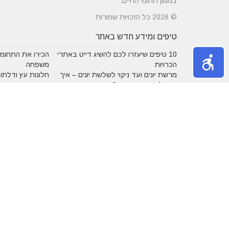
במגוון תחומי החיים.
© 2026 כל הזכויות שמורות
טיפים ומידע חדש באתר
10 טיפים שיעזרו לכם להשיג דייט באתרי
הכירו את התחומים
הכרויות
משפחה
מרשת יונים ועד ניקוי לשלשת יונים – איך
חלונות עץ ודלתות
מטפלים במפגע הזה?
מידות ועיצוב בה
דקים סינטטיים במחירים הטובים בישראל
מעשנות חשמליות
נושאים באתר
אהבה
אופנה
בריאות
גיל הזהב
טכנולוגיה
טלויזיה וסרטים
מוסיקה
מותגים