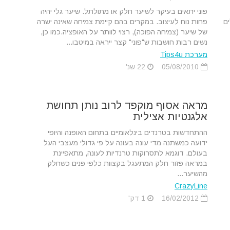
פוני יתאים בעיקר לשיער חלק או מתולתל. שיער גלי יהיה
ם
פחות נוח לעיצוב. במקרים בהם קיימת צמיחה שאינה ישרה
של שיער (צמיחה הפוכה), רצוי לוותר על האופציה.כמו כן,
נשים רבות חושבות ש"פוני" קצר ייראה במיטבו...
מערכת Tips4u
05/08/2010
22 שנ'
מראה אסוף מוקפד לרוב נותן תחושת
אלגנטיות אצילית
ההתחדשות בטרנדים בינלאומיים בתחום האופנה והיופי
ידועה כמשתנה מדי עונה בעונה על פי גדולי מעצבי העל
בעולם. דוגמא לתסרוקות טרנדיות לעונה, מתאפיינת
במראה פזור חלק המתעגל בקצוות כלפי פנים כשחלק
מהשיער...
CrazyLine
16/02/2012
1 דק'