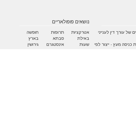
נושאים פופולאריים
 של עורך דין לענייני
אטרקציות
תרופות
חופשה
באילת
סבתא
בארץ
 כניסה מעץ - ייצור לפי
שעות
אינסטגרם
גירושין
תאמה אישית
פתיחה
הקמת אתר
מבחן
 בדגמים מחשמלים
אינטרנט
פסיכומטרי
מזג אוויר
מסחר
פסח
אלקטרוני
ראש השנה
צוואה
שירות
עסקים
לקוחות
מומלצים
בישראל
משחקים
איפור
אלטרנטיבי
בעלי ח
הריון ולידה
חגים
חוק ו
כללי
כספים
לימודי
מזון
מחשבים
משפח