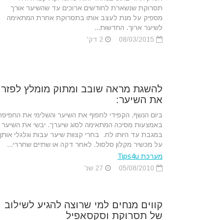
תסרוקת שנשארת לחודשים ארוכים עד שהשיער אורך
מספיק על מנת לעצב אותו בתסרוקת אחרת המתאימה
לשיער ארוך. החדשות...
08/03/2015
2 דק'
להשגת מראה שובב ומתוק מומלץ לפזר
את השיער:
ביום הנשף, הקפידי לחפוף את השיער והשלימי את החפיפה
באמצעות מסיכה המתאימה לסוג שיערך. יבשי את השיער
במגבת עד היותו לח. בחרי קצוות שיער עבות וגלגלי אותן
על מכשיר מקלון סלסול. לאחר דקה או שתיים שחררי...
מערכת Tips4u
05/08/2010
27 שנ'
קווים מנחים למי שרוצה להגיע לשילוב
של תסרוקת וסקסאפיל