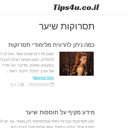
Tips
4u
.co.il
תסרוקות שיער
כמה ניתן להרוויח מלימודי תסרוקות
ישנם מדדים שונים אשר עוזרים לנ
להחליט, האם אנחנו רוצים לעבוד
במקצוע מסוים. מדובר על מדד
של עניין, יכולת, חיבור רגשי...
Nimrod Seo
25/12/2018
2 דק'
מידע מקיף על תוספות שיער
ישנן תסרוקות קצרות ויפות שמחמיאות לכן מאוד, אך יש לה
חסרון אחד בולט במיוחד והוא שתסרוקת קצרה היא