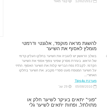
12/02/2012
קצר מאוד
להשגת מראה מוקפד, אלגנטי ודרמטי
מומלץ לאסוף את השיער
בשלב הראשון יש להגביה את השיער בחלקו העליון-קדמי
של הראש. בעזרת מסרק שפיצי צפוף אספי את השיער
הקדמי. לקבלת נפח הברישי קלות את השיער האסוף. התיזי
על השיער המנופח מעט ספריי מקבע. את השיער בחלקו
האחורי...
מערכת Tips4u
05/08/2010
29 שנ'
"פוני" יתאים בעיקר לשיער חלק או
מתולתל, ופחות יתאים לשיער גלי