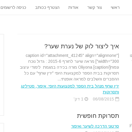
ראשי
צור קשר
אודות
הצטרף ככותב
כניסה לרשומים
איך ליצור לוק של נערת שער?
ו
[caption id="attachment_41245" align="alignnone"
width="300"] מראה שיער לחורף 2015-6 : גדול נוכח
ונפוח[/caption] Oliyona מורה בכירה במגמת לימודי עיצוב
תסרוקות בבית הספר למקצועות היופי "ירין שחף" עם כל
ההסברים והשלבים למראה אופנתי...
ירין שחף מנהל בית הספר למקצועות היופי: איפור, סטיילינג
ותסרוקות
06/08/2015
1 דק'
תסרוקת חופשית
ן
סרטוני הדרכה לשיער ואיפור